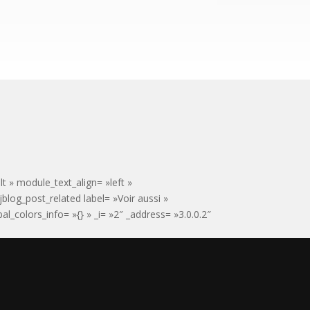
t » module_text_align= »left »
jblog_post_related label= »Voir aussi »
_colors_info= »{} » _i= »2″ _address= »3.0.0.2″