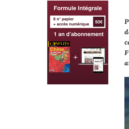
P
d
c
F
a