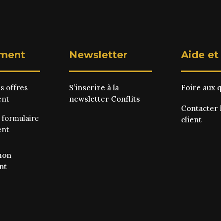
ment
Newsletter
Aide et
es
offres
S’inscrire à la
Foire aux 
ent
newsletter Conflits
Contacter 
e
formulaire
client
ent
mon
nt