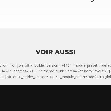
VOIR AUSSI
d_on= »off|on|off » _builder_version= »4.16″ _module_preset= »defaul
 » _i= »1″ _address= »3.0.0.1″ theme_builder_area= »et_body_layout » /][
n|off|on » _builder_version= »4.16″ _module_preset= »default » global