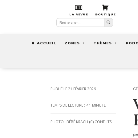
LA REVUE
BOUTIQUE
Search Button
Search
for:
ACCUEIL
ZONES
THÈMES
POD
21 FÉVRIER 2026
GÉ
TEMPS DE LECTURE :
< 1
MINUTE
PHOTO : BÉBÉ KRACH (C) CONFLITS
pa