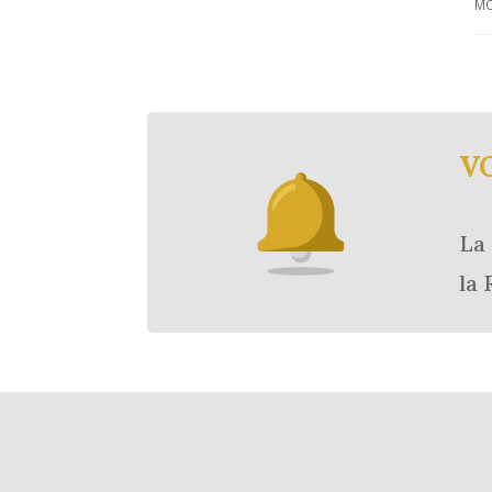
MO
V
La 
la 