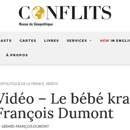
CASTS
CARTES
LIVRES
SERVICES
NEW
IN ENGLI
À PROPOS
OPOLITIQUE DE LA FRANCE
,
VIDÉOS
Vidéo – Le bébé kr
François Dumont
GÉRARD-FRANÇOIS DUMONT
r