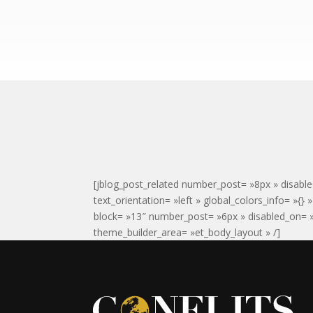
[jblog_post_related number_post= »8px » disable
text_orientation= »left » global_colors_info= »{}
block= »13″ number_post= »6px » disabled_on= »o
theme_builder_area= »et_body_layout » /]