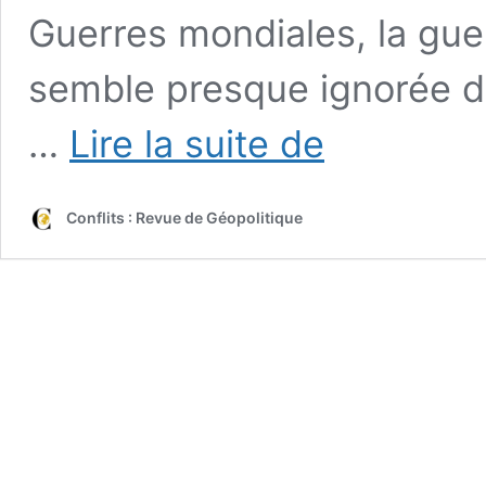
Guerres mondiales, la gue
semble presque ignorée d
Entretien
…
Lire la suite de
avec
Jean-
François
Conflits : Revue de Géopolitique
Lecaillon
:
la
mémoire
de
1870