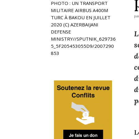
PHOTO : UN TRANSPORT
MILITAIRE AIRBUS A400M
pa
TURC À BAKOU EN JUILLET
2020 (C) AZERBAIJANI
DEFENSE
L
MINISTRY//SPUTNIK_629736
s
5_5F205453055D9/2007290
853
d
c
d
d
p
L