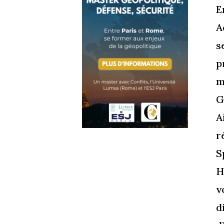
E
A
s
p
m
G
A
r
S
H
v
d