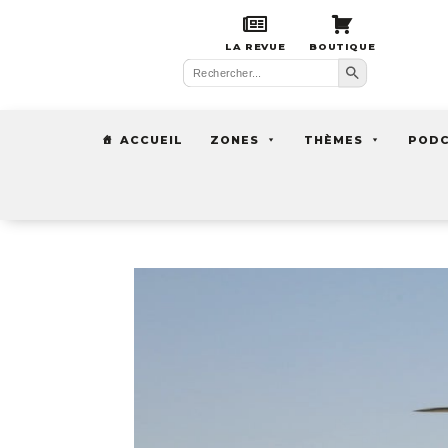
LA REVUE
BOUTIQUE
Search Button
Search
for:
ACCUEIL
ZONES
THÈMES
POD