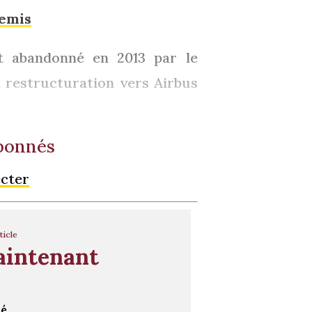
nemis
t abandonné en 2013 par le
a restructuration vers Airbus
abonnés
ecter
ticle
aintenant
té