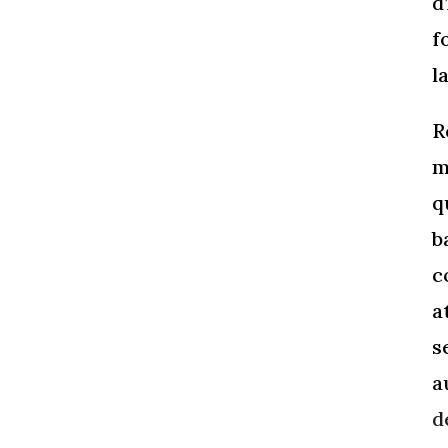
d
f
l
R
m
q
b
c
a
s
a
d