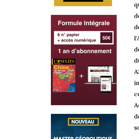
q
d
d
l
d
d
A
i
c
A
d
s