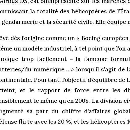
’Airbus DS, est omniprésente sur les marchés de
ournissant la totalité des hélicoptères de l’Éta
a gendarmerie et la sécurité civile. Elle équip
êvé dès l’origine comme un « Boeing européen »
ême un modèle industriel, à tel point que l’on
uoique trop facilement – la fameuse formu
atteries/du numérique… » lorsqu’il s’agit de l
ontinentale. Pourtant, l’objectif d’équilibre de 
tteint, et le rapport de force entre les 
ensiblement le même qu’en 2008. La division 
ugmenté sa part du chiffre d’affaires globa
éfense flirte avec les 20 %, et les hélicoptères 