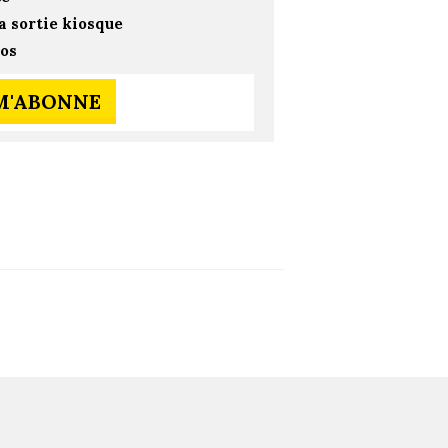
a sortie kiosque
ros
 M'ABONNE