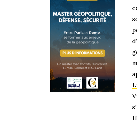
c
s
p
d
g
m
a
L
V
s
H