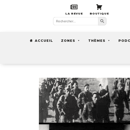
LA REVUE
BOUTIQUE
Search Button
Search
for:
ACCUEIL
ZONES
THÈMES
POD