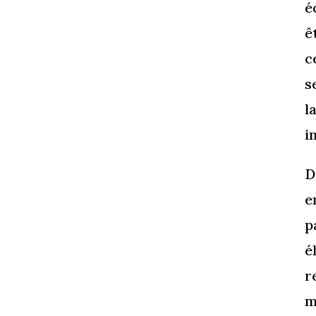
é
ê
c
s
l
i
D
e
p
é
r
m