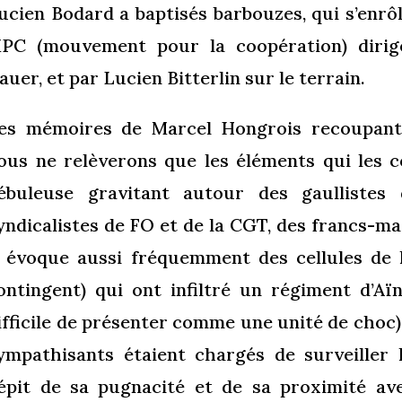
ucien Bodard a baptisés barbouzes, qui s’enrôl
PC (mouvement pour la coopération) dirigé
auer, et par Lucien Bitterlin sur le terrain.
es mémoires de Marcel Hongrois recoupant 
ous ne relèverons que les éléments qui les co
ébuleuse gravitant autour des gaullist
yndicalistes de FO et de la CGT, des francs-ma
l évoque aussi fréquemment des cellules de l
ontingent) qui ont infiltré un régiment d’Aïn
ifficile de présenter comme une unité de choc)
ympathisants étaient chargés de surveiller l
épit de sa pugnacité et de sa proximité av