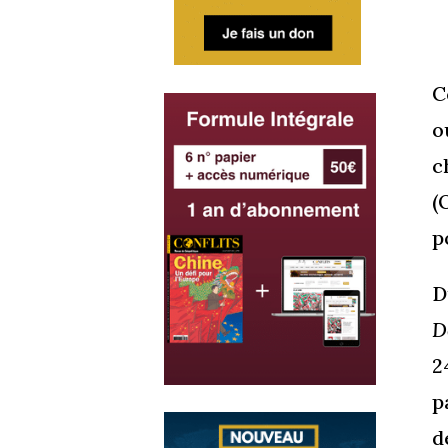
C
o
c
(
p
D
D
2
p
d