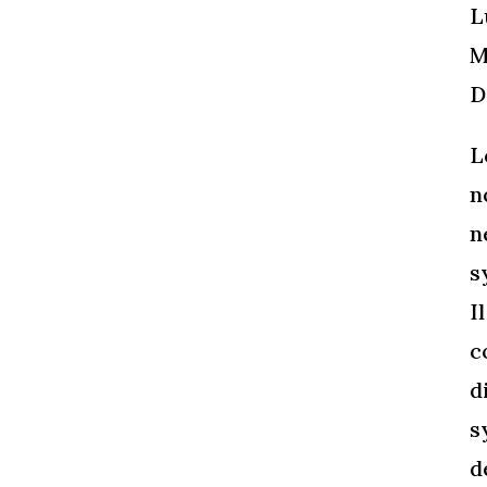
L
M
D
L
n
n
s
I
c
d
s
d