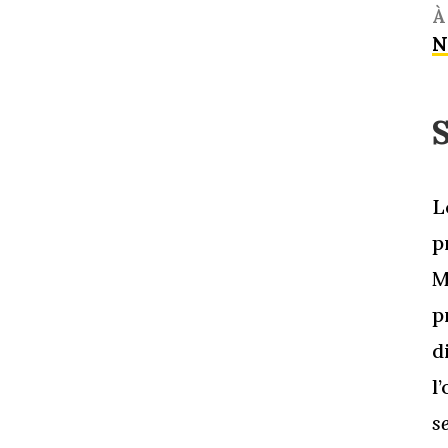
À
N
L
p
M
p
d
l
s