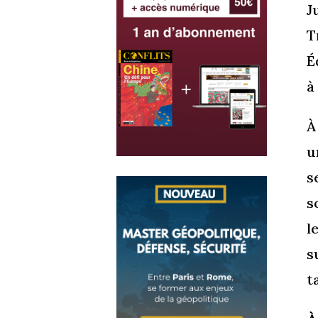
J
T
É
à
À
u
s
s
l
s
t