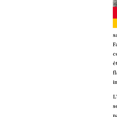
s
F
c
é
f
i
L
s
n