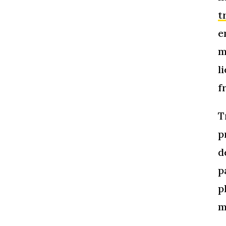
t
e
m
l
f
T
p
d
p
p
m