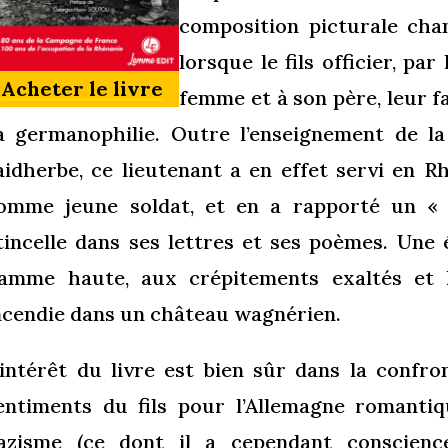
composition picturale cha
lorsque le fils officier, pa
Acheter le livre
femme et à son père, leur f
a germanophilie. Outre l’enseignement de l
aidherbe, ce lieutenant a en effet servi en 
omme jeune soldat, et en a rapporté un « 
tincelle dans ses lettres et ses poèmes. Une 
lamme haute, aux crépitements exaltés et 
ncendie dans un château wagnérien.
’intérêt du livre est bien sûr dans la confron
entiments du fils pour l’Allemagne romantiqu
azisme (ce dont il a cependant conscience