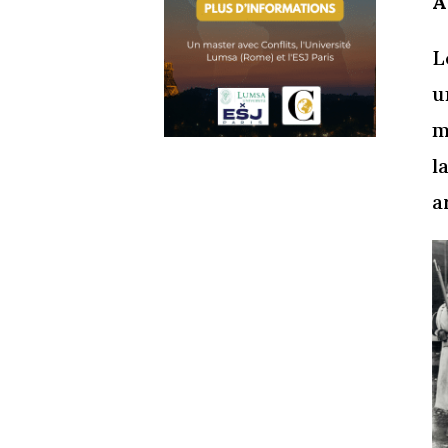
À
L
u
m
l
a