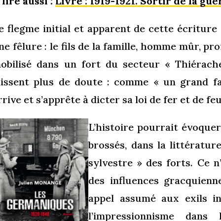
 lire aussi :
Livre : 1919-1921. Sortir de la gue
e flegme initial et apparent de cette écriture
ne fêlure : le fils de la famille, homme mûr, pro
obilisé dans un fort du secteur « Thiérache
aissent plus de doute : comme « un grand fa
rrive et s’apprête à dicter sa loi de fer et de feu
L’histoire pourrait évoquer
brossés, dans la littératur
sylvestre » des forts. Ce n
des influences gracquien
appel assumé aux exils in
l’impressionnisme dans 