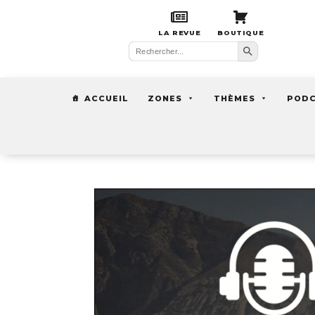
LA REVUE
BOUTIQUE
Search Button
Search
for:
ACCUEIL
ZONES
THÈMES
POD