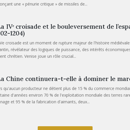
onçant une « pénurie critique » de missiles de...
a IVᵉ croisade et le bouleversement de l’es
202-1204)
IVe croisade est un moment de rupture majeur de l'histoire médiévale 
antin, révélateur des logiques de puissance, des intérêts économique
ient chrétien. Venise joue un rôle crucial...
a Chine continuera-t-elle à dominer le mar
rs qu'aucun producteur ne détient plus de 15 % du commerce mondial 
ntaine d'années environ 70 % de l'exploitation mondiale des terres ra
inage et 95 % de la fabrication d'aimants, deux...