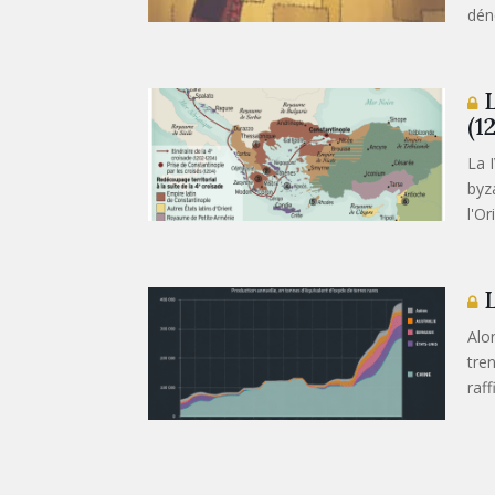
dén
L
(1
La 
byz
l'Or
L
Alo
tre
raff