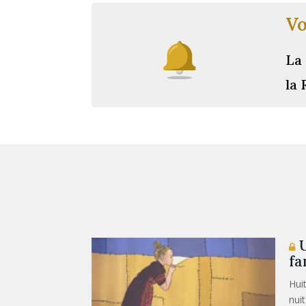
Vo
La 
la 
U
fa
Hui
nui