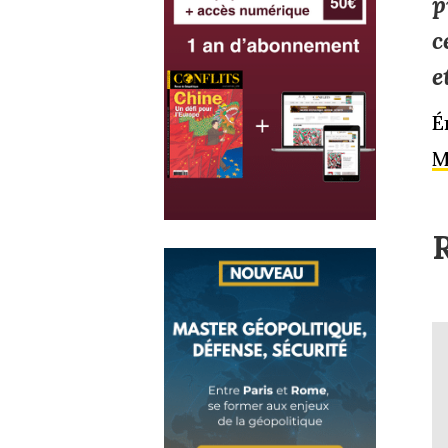
p
c
e
É
M
R