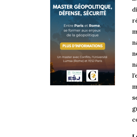
d
r
m
n
n
n
l
m
s
g
c
L