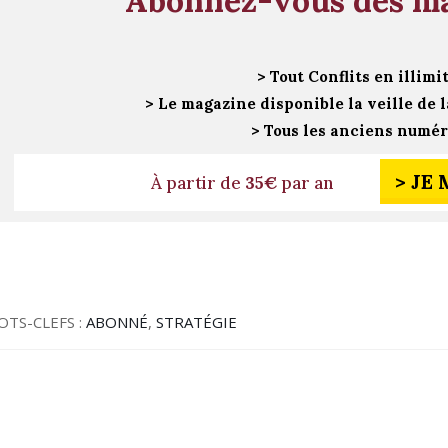
Abonnez-vous dès m
> Tout Conflits en illimi
> Le magazine disponible la veille de l
> Tous les anciens numé
> JE
À partir de
35€
par an
OTS-CLEFS :
ABONNÉ
,
STRATÉGIE