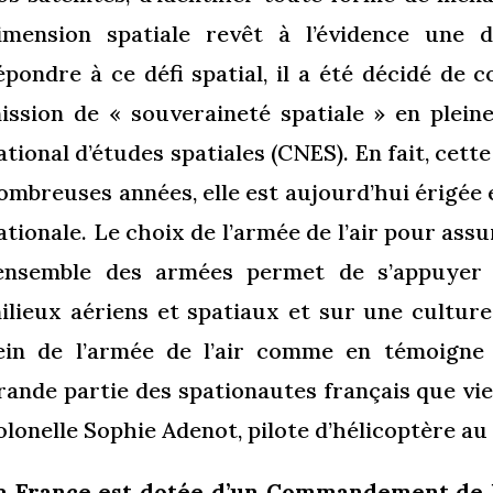
imension spatiale revêt à l’évidence une 
épondre à ce défi spatial, il a été décidé de co
ission de « souveraineté spatiale » en plein
ational d’études spatiales (CNES). En fait, cett
ombreuses années, elle est aujourd’hui érigée e
ationale. Le choix de l’armée de l’air pour assu
’ensemble des armées permet de s’appuyer 
ilieux aériens et spatiaux et sur une culture
ein de l’armée de l’air comme en témoigne e
rande partie des spationautes français que vie
olonelle Sophie Adenot, pilote d’hélicoptère au s
a France est dotée d’un Commandement de l’