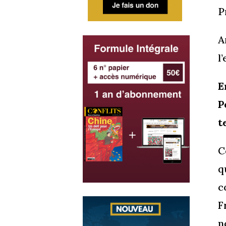
P
A
l
E
P
t
C
q
c
F
n