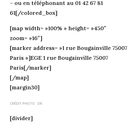
– ou en téléphonant au 01 42 67 81
61[/colored_box]
[map width= »100% » height= »450″
zoom= »16″]
[marker address= »1 rue Bougainville 75007
Paris »]EGE 1 rue Bougainville 75007
Paris[/marker]
[/map]
[margin30]
CRÉDIT PHOTO : DR
[divider]