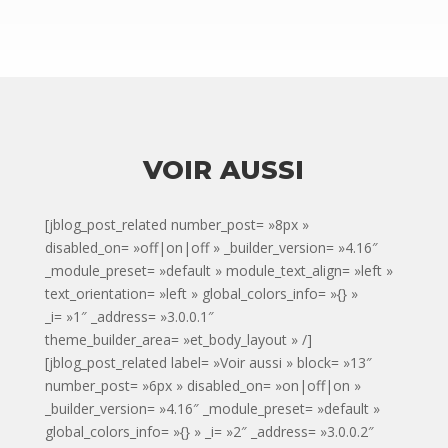
VOIR AUSSI
[jblog_post_related number_post= »8px »
disabled_on= »off|on|off » _builder_version= »4.16″
_module_preset= »default » module_text_align= »left »
text_orientation= »left » global_colors_info= »{} »
_i= »1″ _address= »3.0.0.1″
theme_builder_area= »et_body_layout » /]
[jblog_post_related label= »Voir aussi » block= »13″
number_post= »6px » disabled_on= »on|off|on »
_builder_version= »4.16″ _module_preset= »default »
global_colors_info= »{} » _i= »2″ _address= »3.0.0.2″