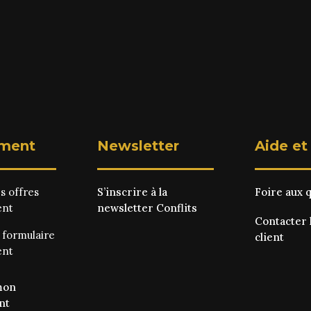
ment
Newsletter
Aide et
es
offres
S’inscrire à la
Foire aux 
ent
newsletter Conflits
Contacter 
e
formulaire
client
ent
mon
nt