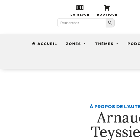
LA REVUE
BOUTIQUE
Search Button
Search
for:
ACCUEIL
ZONES
THÈMES
POD
À PROPOS DE L’AUT
Arnau
Teyssi