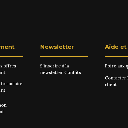
ment
Newsletter
Aide et
es
offres
S’inscrire à la
Foire aux 
ent
newsletter Conflits
Contacter 
e
formulaire
client
ent
mon
nt