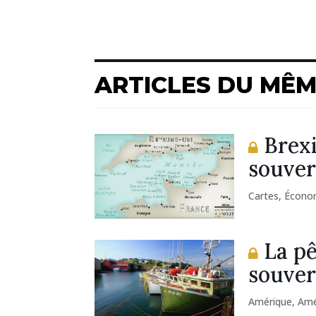
ARTICLES DU MÊ
Brexi
souver
Cartes
,
Économ
La pê
souver
Amérique
,
Amé