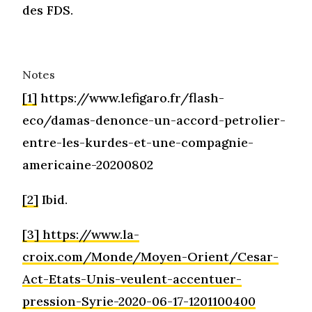
des FDS.
Notes
[1]
https://www.lefigaro.fr/flash-
eco/damas-denonce-un-accord-petrolier-
entre-les-kurdes-et-une-compagnie-
americaine-20200802
[2]
Ibid.
[3]
https://www.la-
croix.com/Monde/Moyen-Orient/Cesar-
Act-Etats-Unis-veulent-accentuer-
pression-Syrie-2020-06-17-1201100400