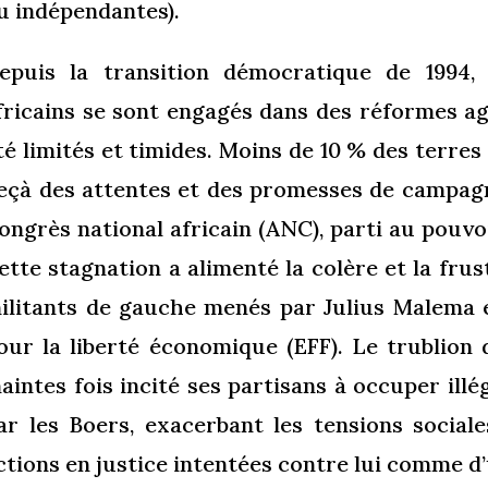
u indépendantes).
epuis la transition démocratique de 1994,
fricains se sont engagés dans des réformes agr
té limités et timides. Moins de 10 % des terres 
eçà des attentes et des promesses de campagne
ongrès national africain (ANC), parti au pouvoir
ette stagnation a alimenté la colère et la fru
ilitants de gauche menés par Julius Malema e
our la liberté économique (EFF). Le trublion d
aintes fois incité ses partisans à occuper ill
ar les Boers, exacerbant les tensions sociale
ctions en justice intentées contre lui comme d’