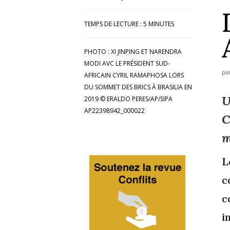
TEMPS DE LECTURE :
5
MINUTES
PHOTO : XI JINPING ET NARENDRA
MODI AVC LE PRÉSIDENT SUD-
pa
AFRICAIN CYRIL RAMAPHOSA LORS
DU SOMMET DES BRICS À BRASILIA EN
U
2019 © ERALDO PERES/AP/SIPA
AP22398942_000022
C
m
L
c
c
i