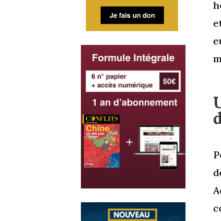
h
e
e
m
P
d
A
c