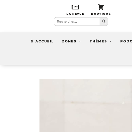
LA REVUE
BOUTIQUE
Search Button
Search
for:
ACCUEIL
ZONES
THÈMES
POD