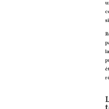
u
c
s
R
p
l
p
é
r
L
t