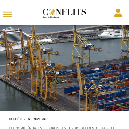
9 OCTOBRE 2020
ÉCONOMIE, ÉNERGIES ET ENTREPRISES
,
EUROPE OCCIDENTALE
,
MERS ET