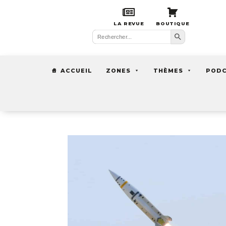
LA REVUE
BOUTIQUE
Search Button
Search
for:
ACCUEIL
ZONES
THÈMES
POD