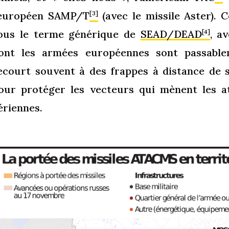
’européen SAMP/T
(avec le missile Aster). 
[3]
ous le terme générique de
SEAD/DEAD
, a
[4]
ont les armées européennes sont passabl
ecourt souvent à des frappes à distance de sé
our protéger les vecteurs qui mènent les a
ériennes.