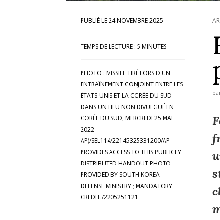
24 NOVEMBRE 2025
AR
TEMPS DE LECTURE :
5
MINUTES
PHOTO : MISSILE TIRÉ LORS D'UN
ENTRAÎNEMENT CONJOINT ENTRE LES
pa
ÉTATS-UNIS ET LA CORÉE DU SUD
DANS UN LIEU NON DIVULGUÉ EN
F
CORÉE DU SUD, MERCREDI 25 MAI
2022
f
AP)/SEL114/22145325331200/AP
PROVIDES ACCESS TO THIS PUBLICLY
u
DISTRIBUTED HANDOUT PHOTO
s
PROVIDED BY SOUTH KOREA
DEFENSE MINISTRY ; MANDATORY
c
CREDIT./2205251121
m