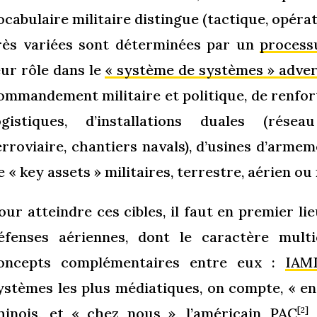
ocabulaire militaire distingue (tactique, opérat
rès variées sont déterminées par un
process
eur rôle dans le
« système de systèmes » adve
ommandement militaire et politique, de renfort
ogistiques, d’installations duales (résea
erroviaire, chantiers navals), d’usines d’armem
e « key assets » militaires, terrestre, aérien o
our atteindre ces cibles, il faut en premier li
éfenses aériennes, dont le caractère mult
oncepts complémentaires entre eux :
IAM
ystèmes les plus médiatiques, on compte, « en 
hinois, et « chez nous », l’américain PAC
(
[2]