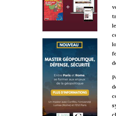
v
t
l
c
l
f
d
P
d
c
s
c