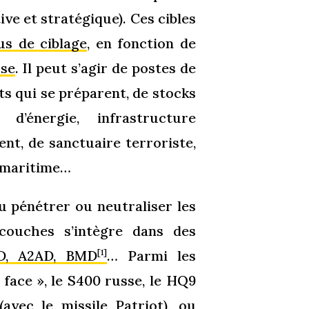
ive et stratégique). Ces cibles
us de ciblage
, en fonction de
rse
. Il peut s’agir de postes de
s qui se préparent, de stocks
u d’énergie, infrastructure
ent, de sanctuaire terroriste,
u maritime…
eu pénétrer ou neutraliser les
icouches s’intègre dans des
D, A2AD, BMD
… Parmi les
[1]
face », le S400 russe, le HQ9
avec le missile Patriot), ou