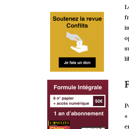
L
f
i
o
s
l
F
P
«
e