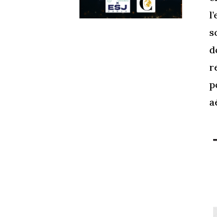
l
s
d
r
p
a