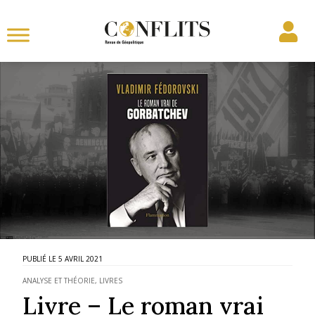
5 AVRIL 2021
ANALYSE ET THÉORIE
,
LIVRES
Livre – Le roman vrai