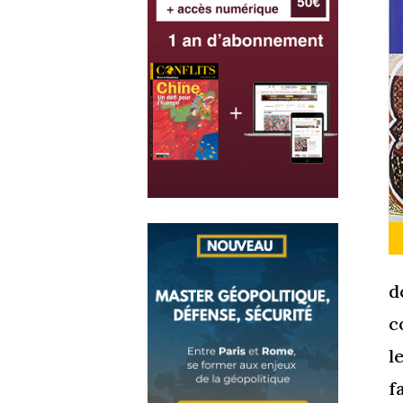
d
c
l
f