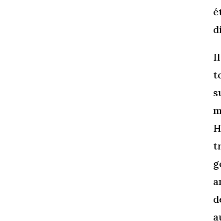
é
d
I
t
s
m
H
t
g
a
d
a