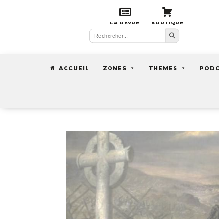
LA REVUE
BOUTIQUE
Search Button
Search
for:
ACCUEIL
ZONES
THÈMES
POD