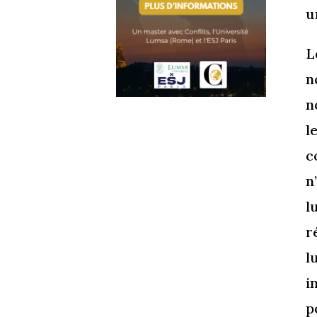
u
L
n
n
l
c
n
l
r
l
i
p