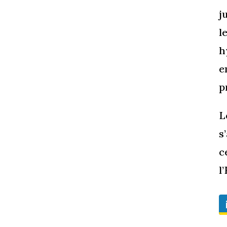
j
l
h
e
p
L
s
c
l