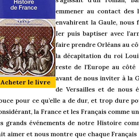
emmener au contact des lé
envahirent la Gaule, nous 
Ier puis baptiser avec l’a
faire prendre Orléans au côt
la décapitation du roi Loui
reste de l’Europe au côté
avant de nous inviter à la 
Acheter le livre
de Versailles et de nous 
ouce pour ce qu’elle a de dur, et trop dure po
onsidérant, la France et les Français comme un t
es grands événements de notre Histoire comm
ait aimer et nous montre que chaque Français e