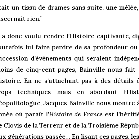
tait un tissu de drames sans suite, une mêlée,
iscernait rien.”
l a donc voulu rendre l’Histoire captivante, di
outefois lui faire perdre de sa profondeur ou
uccession d’évènements qui seraient indépen
oins de cinq-cent pages, Bainville nous fait
istoire. En ne s’attachant pas à des détails
rops techniques mais en abordant l’His
éopolitologue, Jacques Bainville nous montre à
nnée où paraît l’
Histoire de France
est l’hériti
e Clovis de la Terreur et de la Troisième Répu
ux générations passée… En lisant ces pages, le