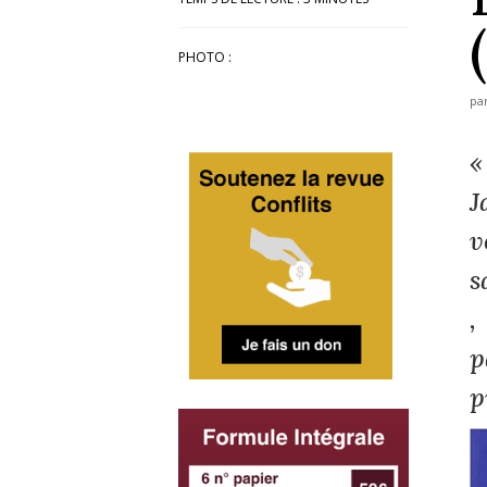
PHOTO :
pa
«
J
v
s
,
p
p