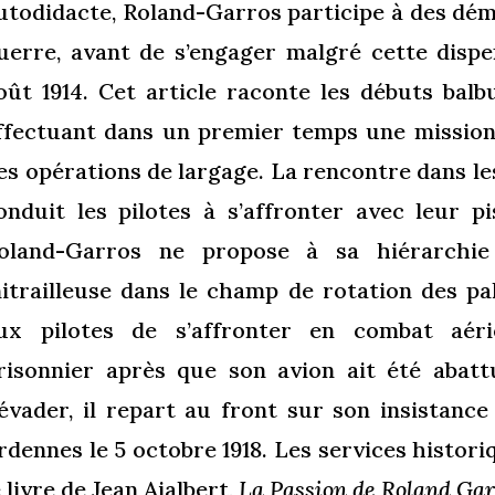
utodidacte, Roland-Garros participe à des dé
uerre, avant de s’engager malgré cette dispen
oût 1914. Cet article raconte les débuts balbu
ffectuant dans un premier temps une mission
es opérations de largage. La rencontre dans le
onduit les pilotes à s’affronter avec leur p
oland-Garros ne propose à sa hiérarchi
itrailleuse dans le champ de rotation des pal
ux pilotes de s’affronter en combat aéri
risonnier après que son avion ait été abattu
’évader, il repart au front sur son insistance
rdennes le 5 octobre 1918. Les services histor
e livre de Jean Ajalbert,
La Passion de Roland Ga