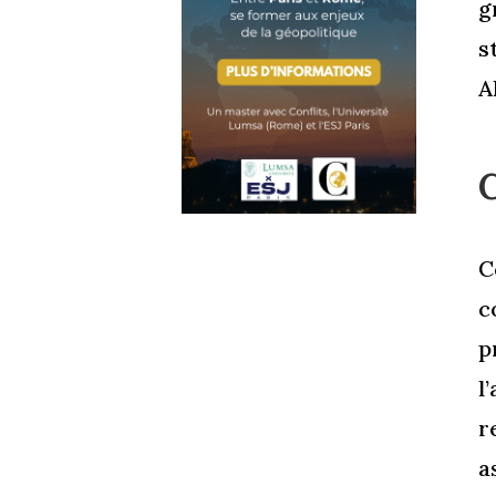
g
s
A
C
C
c
p
l
r
a