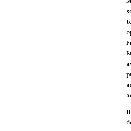
M
s
t
o
F
E
a
p
a
a
I
d