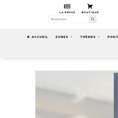
LA REVUE
BOUTIQUE
Search Button
Search
for:
ACCUEIL
ZONES
THÈMES
POD