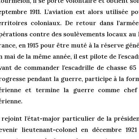
ourmelon, il se porte volontaire et obtient son
eptembre 1911. L’aviation est alors utilisée p
erritoires coloniaux. De retour dans l’armée
pérations contre des soulèvements locaux au 
rance, en 1915 pour être muté à la réserve géné
n mai de la même année, il est pilote de l’esca
vant de commander l’escadrille de chasse 65 
rogresse pendant la guerre, participe à la for
érienne et termine la guerre comme chef d
érienne.
l rejoint l’état-major particulier de la présid
evenir lieutenant-colonel en décembre 1921