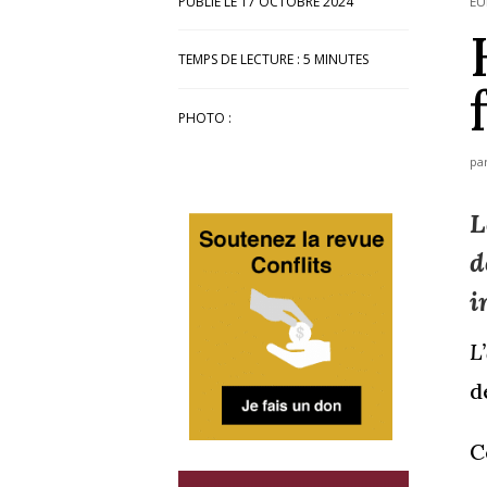
17 OCTOBRE 2024
EU
TEMPS DE LECTURE :
5
MINUTES
PHOTO :
pa
L
d
i
L
d