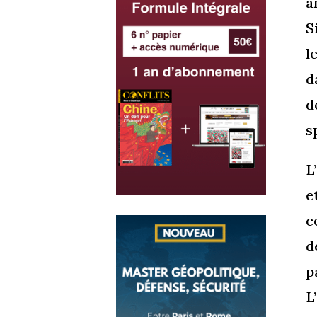
a
S
l
d
d
s
L
e
c
d
p
L