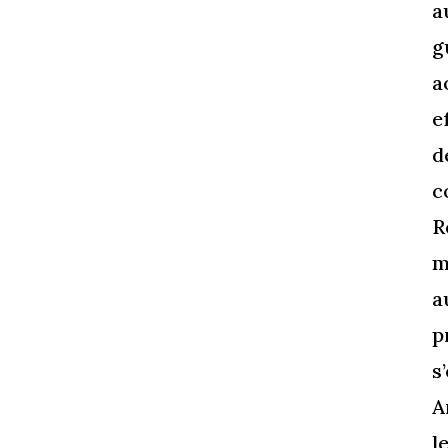
a
g
a
e
d
c
R
m
a
p
s
A
l