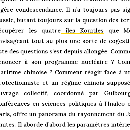
égère condescendance. Il n’a toujours pas si
ussie, butant toujours sur la question des ter
écupérer les quatre
îles Kouriles
que Mos
nvisageant tout au plus une sorte de cogesti
iste des questions s’est depuis allongée. Comm
enoncer à son programme nucléaire ? Com
aritime chinoise ? Comment réagir face à un
rotectionniste et un régime chinois supposé
uvrage collectif, coordonné par Guibour
onférences en sciences politiques à l’Inalco
aris, offre un panorama du rayonnement du J
imites. Il aborde d’abord les paramètres intéri