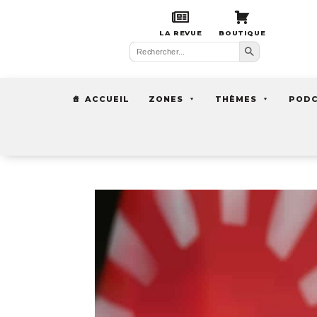
LA REVUE
BOUTIQUE
Search Button
Search
for:
ACCUEIL
ZONES
THÈMES
POD