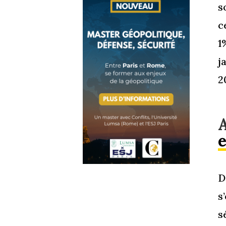
s
c
1
j
2
A
e
D
s
s