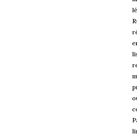
l
R
r
e
l
r
m
p
o
c
P
l