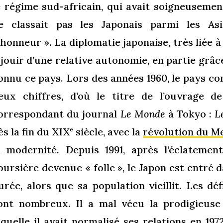
e régime sud-africain, qui avait soigneusement
e classait pas les Japonais parmi les Asi
’honneur ». La diplomatie japonaise, très liée à
 jouir d’une relative autonomie, en partie grâ
onnu ce pays. Lors des années 1960, le pays co
eux chiffres, d’où le titre de l’ouvrage d
orrespondant du journal
Le Monde
à Tokyo :
L
ès la fin du XIX
siècle, avec la
révolution du Me
e
a modernité. Depuis 1991, après l’éclatemen
oursière devenue « folle », le Japon est entré
urée, alors que sa population vieillit. Les déf
ont nombreux. Il a mal vécu la prodigieuse
aquelle il avait normalisé ses relations en 1972