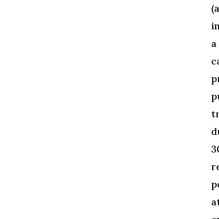
(
i
a
c
p
p
t
d
3
r
p
a