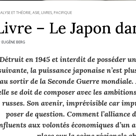
ALYSE ET THÉORIE
,
ASIE
,
LIVRES
,
PACIFIQUE
Livre – Le Japon d
EUGÈNE BERG
r
Détruit en 1945 et interdit de posséder u
suivante, la puissance japonaise n’est plus
au sortir de la Seconde Guerre mondiale. 
elle se doit de composer avec les ambitions
russes. Son avenir, imprévisible car impr
poser de question. Comment l’alliance 
nfluents aux volontés économiques d’un a
place sur la scène régionale a