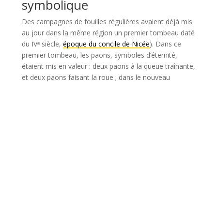
symbolique
Des campagnes de fouilles régulières avaient déjà mis
au jour dans la même région un premier tombeau daté
du IVᵉ siècle,
époque du concile de Nicée
). Dans ce
premier tombeau, les paons, symboles d’éternité,
étaient mis en valeur : deux paons à la queue traînante,
et deux paons faisant la roue ; dans le nouveau
tombeau découvert, qui est antérieur, le « motif »
principal est la figure d’un jeune homme, imberbe,
portant sur ses épaules une des cinq chèvres
représentées, sur un fond champêtre de hautes
herbes.
Rapidement, les archéologues ont mis en relation
cette fresque avec « le Bon Pasteur », une catégorie
iconographique qui repose sur la désignation de Jésus
comme un berger attentif à son troupeau.
Dans les Évangiles, Jésus lui-même se présente en
effet sous ce vocable (cf. Jn 10, 14, « Je suis le bon