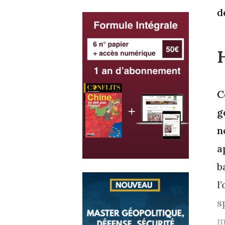
d
H
C
g
n
a
b
l
s
m