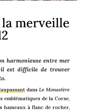
 la merveille
12
sion harmonieuse entre mer
l est difficile de trouver
to.
Maupassant
dans
Le Monastère
us emblématiques de la Corse,
des hameaux à flanc de rocher,