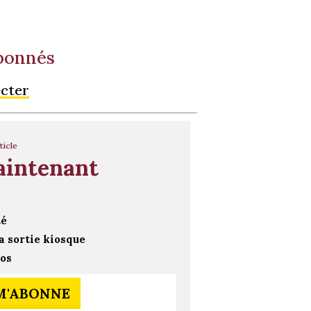
abonnés
ecter
ticle
aintenant
té
a sortie kiosque
ros
 M'ABONNE