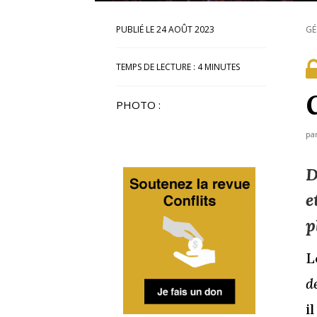
24 AOÛT 2023
GÉ
TEMPS DE LECTURE :
4
MINUTES
PHOTO :
pa
D
e
p
L
d
i