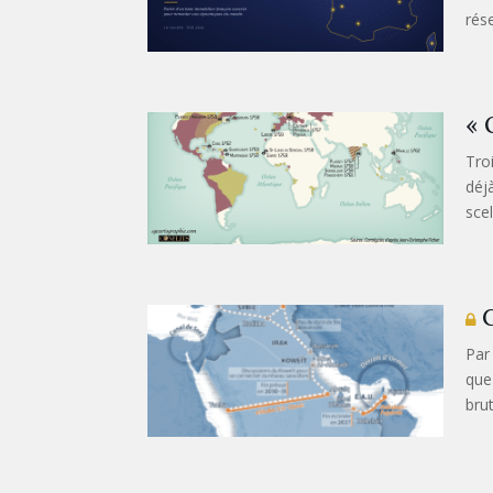
rés
« 
Tro
déj
scel
C
Par
que
brut