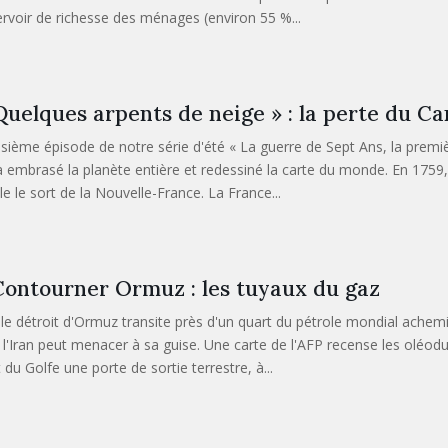
ervoir de richesse des ménages (environ 55 %...
Quelques arpents de neige » : la perte du C
isième épisode de notre série d'été « La guerre de Sept Ans, la premi
à embrasé la planète entière et redessiné la carte du monde. En 1759
le le sort de la Nouvelle-France. La France...
ontourner Ormuz : les tuyaux du gaz
 le détroit d'Ormuz transite près d'un quart du pétrole mondial achem
 l'Iran peut menacer à sa guise. Une carte de l'AFP recense les oléod
 du Golfe une porte de sortie terrestre, à...