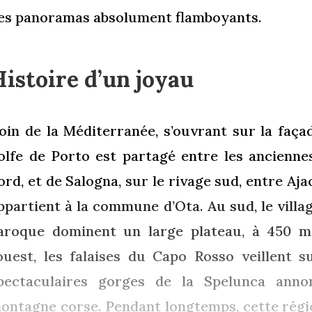
es panoramas absolument flamboyants.
istoire d’un joyau
oin de la Méditerranée, s’ouvrant sur la façad
olfe de Porto est partagé entre les anciennes
ord, et de Salogna, sur le rivage sud, entre Aja
ppartient à la commune d’Ota. Au sud, le villag
aroque dominent un large plateau, à 450 m
’ouest, les falaises du Capo Rosso veillent sur
pectaculaires gorges de la Spelunca anno
ontagne corse. Pendant longtemps, cette régi