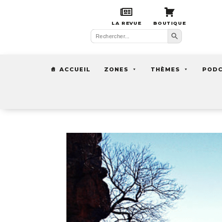
LA REVUE
BOUTIQUE
Search Button
Search
for:
ACCUEIL
ZONES
THÈMES
POD