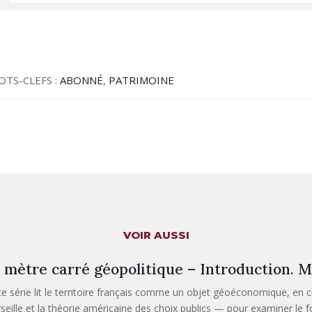
OTS-CLEFS :
ABONNÉ
,
PATRIMOINE
VOIR AUSSI
 mètre carré géopolitique – Introduction. M
te série lit le territoire français comme un objet géoéconomique, en c
seille et la théorie américaine des choix publics — pour examiner le fo