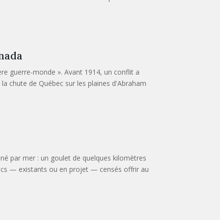
anada
ère guerre-monde ». Avant 1914, un conflit a
, la chute de Québec sur les plaines d'Abraham
iné par mer : un goulet de quelques kilomètres
ucs — existants ou en projet — censés offrir au