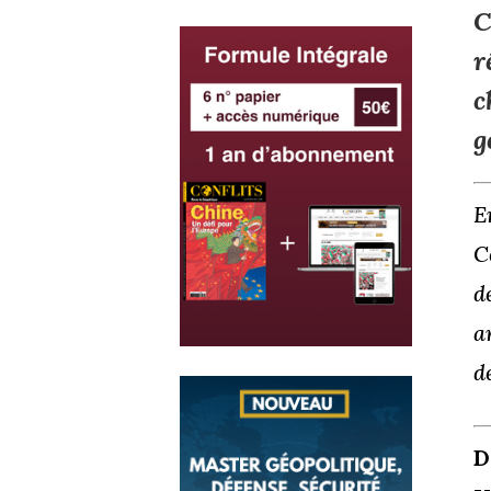
C
r
c
g
E
C
d
a
d
D