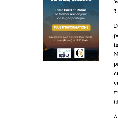
V
?
D
p
i
N
p
c
c
t
i
A