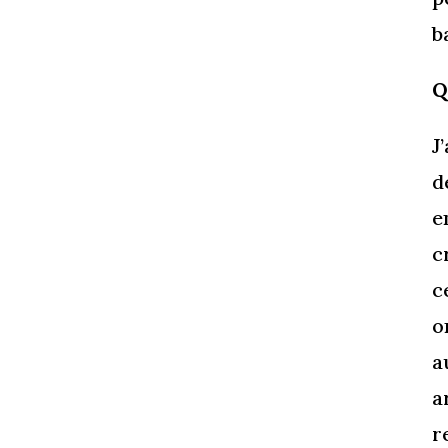
b
Q
J
d
e
c
c
o
a
a
r