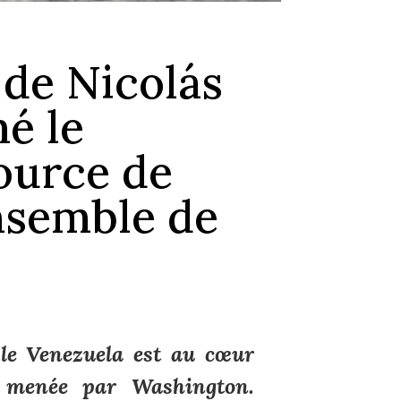
de Nicolás
é le
ource de
nsemble de
, le Venezuela est au cœur
re menée par Washington.