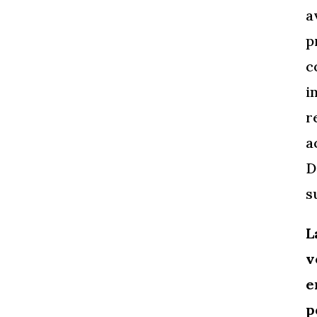
a
p
c
i
r
a
D
s
L
v
e
p