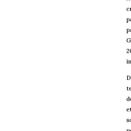
c
p
p
G
2
i
D
t
d
e
s
p