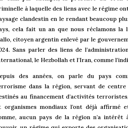
riminelle à laquelle des liens avec le régime on
aysage clandestin en le rendant beaucoup plu
ays, cela fait un an que nous réclamons la 
allo, citoyen argentin enlevé par le gouvern
024. Sans parler des liens de l’administrati
nternational, le Hezbollah et l’Iran, comme l’in
epuis des années, on parle du pays com
errorisme dans la région, servant de centre
estinés au financement d’activités terroriste
t organismes mondiaux l’ont déjà affirmé 
omme, aucun pays de la région n’a intérêt 
ouvoir, un régime qui exporte des organisatio