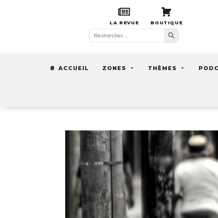
LA REVUE
BOUTIQUE
Search Button
Search
for:
ACCUEIL
ZONES
THÈMES
POD