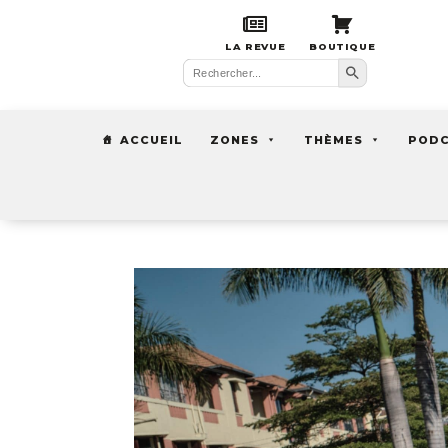
LA REVUE
BOUTIQUE
Search Button
Search
for:
ACCUEIL
ZONES
THÈMES
POD