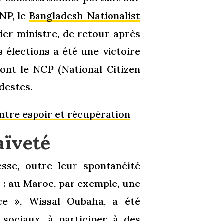
NP, le
Bangladesh Nationalist
r ministre, de retour après
s élections a été une victoire
dont le NCP (National Citizen
destes.
 entre espoir et récupération
aïveté
sse, outre leur spontanéité
x : au Maroc, par exemple, une
e », Wissal Oubaha, a été
x sociaux, à participer à des