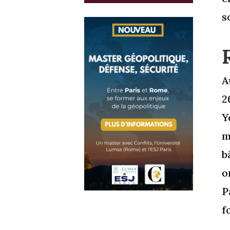
s
A
2
Y
m
b
o
P
f