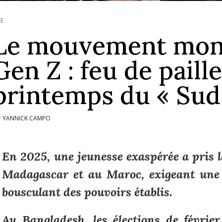
IE
Le mouvement mond
Gen Z : feu de paill
printemps du « Sud 
YANNICK CAMPO
r
En 2025, une jeunesse exaspérée a pris l
Madagascar et au Maroc, exigeant une 
bousculant des pouvoirs établis.
Au Bangladesh, les élections de février