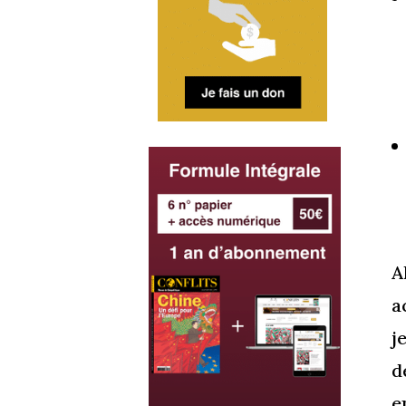
A
a
j
d
e