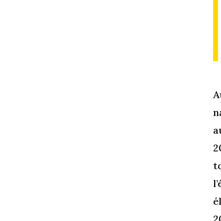
A
n
a
2
t
l
é
2