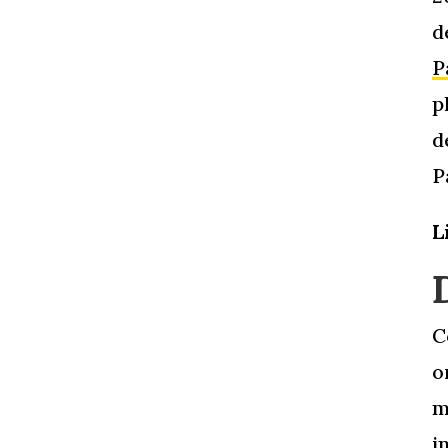
d
P
p
d
P
L
C
o
m
i