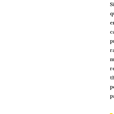
S
q
e
c
p
r
m
r
t
p
p