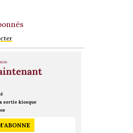
abonnés
ecter
ticle
aintenant
té
a sortie kiosque
ros
 M'ABONNE