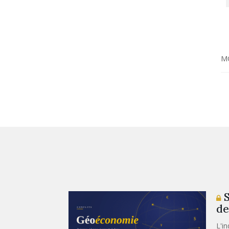
M
S
de
L'i