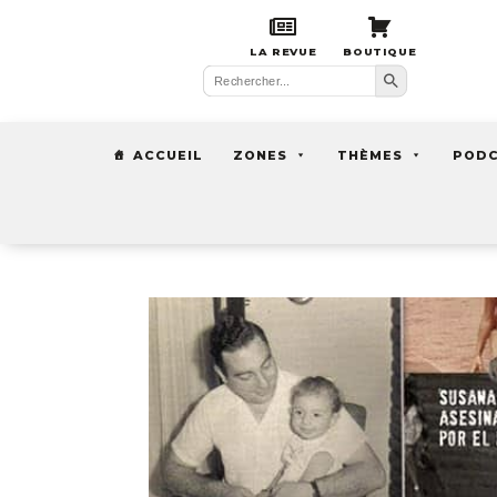
LA REVUE
BOUTIQUE
Search Button
Search
for:
ACCUEIL
ZONES
THÈMES
POD