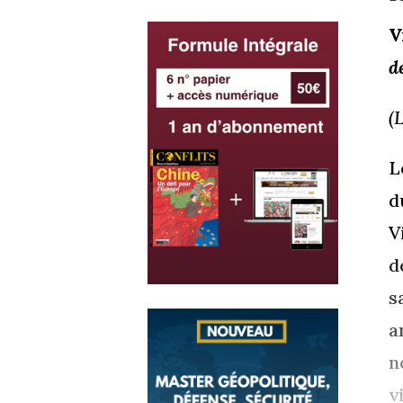
V
d
(
L
d
V
d
s
a
n
v