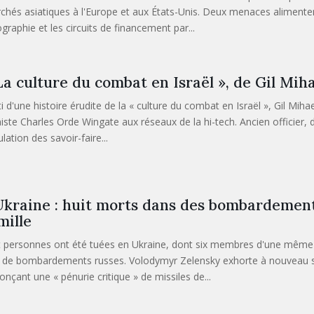
chés asiatiques à l'Europe et aux États-Unis. Deux menaces alimentent
ographie et les circuits de financement par...
La culture du combat en Israël », de Gil Mih
ti d'une histoire érudite de la « culture du combat en Israël », Gil Mih
iste Charles Orde Wingate aux réseaux de la hi-tech. Ancien officier, do
ulation des savoir-faire...
kraine : huit morts dans des bombardement
mille
t personnes ont été tuées en Ukraine, dont six membres d'une même f
t de bombardements russes. Volodymyr Zelensky exhorte à nouveau ses 
onçant une « pénurie critique » de missiles de...