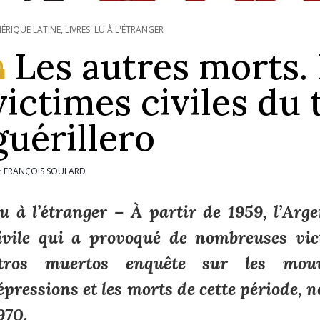
ÉRIQUE LATINE
,
LIVRES
,
LU À L'ÉTRANGER
Les autres morts.
victimes civiles du
guérillero
FRANÇOIS SOULARD
r
u à l’étranger – À partir de 1959, l’Ar
ivile qui a provoqué de nombreuses vi
tros muertos
enquête sur les mouve
épressions et les morts de cette période,
970.