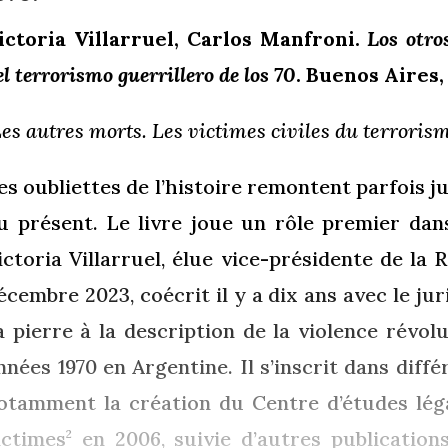
ictoria Villarruel, Carlos Manfroni.
Los otro
el terrorismo guerrillero de los 70
. Buenos Aires
Les autres morts. Les victimes civiles du terroris
es oubliettes de l’histoire remontent parfois 
u présent. Le livre joue un rôle premier dan
ictoria Villarruel, élue vice-présidente de la
écembre 2023,
coécrit il y a dix ans avec le j
a pierre à la description de la violence révol
nnées 1970 en Argentine. Il s’inscrit dans diffé
otamment la création du Centre d’études léga
ictimes
en 2006, suivie d’autres publication
2