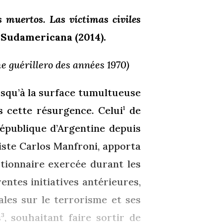
s muertos. Las víctimas civiles
, Sudamericana (2014).
me guérillero des années 1970)
jusqu’à la surface tumultueuse
s cette résurgence. Celui
de
1
 République d’Argentine depuis
uriste Carlos Manfroni, apporta
utionnaire exercée durant les
rentes initiatives antérieures,
les sur le terrorisme et ses
s
, souhaitant faire sortir de
3