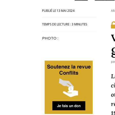
13 MAI 2024
AM
TEMPS DE LECTURE :
3
MINUTES
PHOTO :
pa
L
c
o
r
1