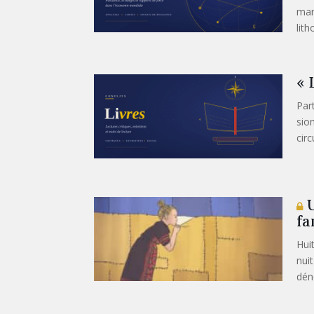
mar
lith
« 
Par
sion
circ
U
fa
Hui
nui
dén