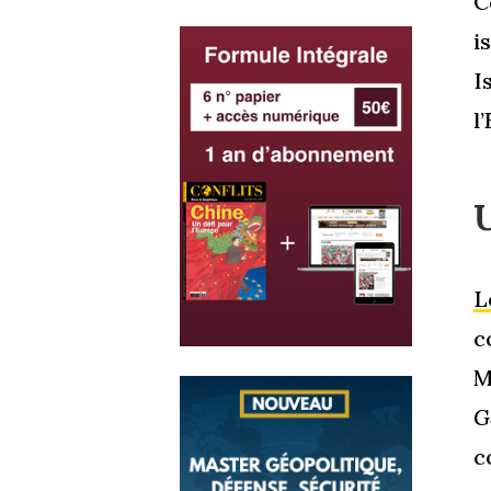
C
i
I
l
U
L
c
M
G
c