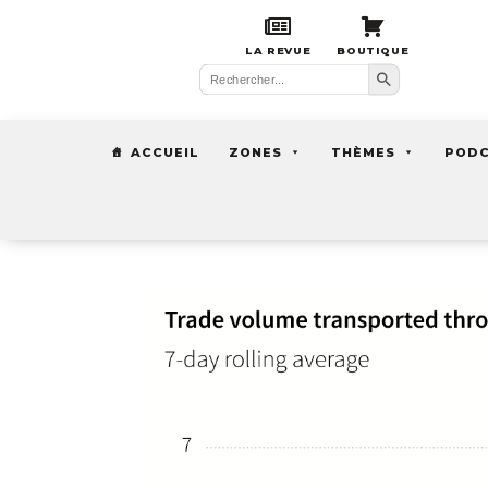
LA REVUE
BOUTIQUE
Search Button
Search
for:
ACCUEIL
ZONES
THÈMES
POD