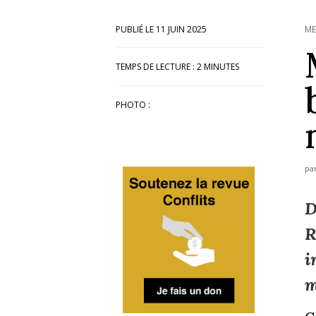
11 JUIN 2025
ME
TEMPS DE LECTURE :
2
MINUTES
PHOTO :
pa
D
R
i
m