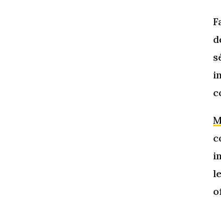
F
d
s
i
c
M
c
i
l
o