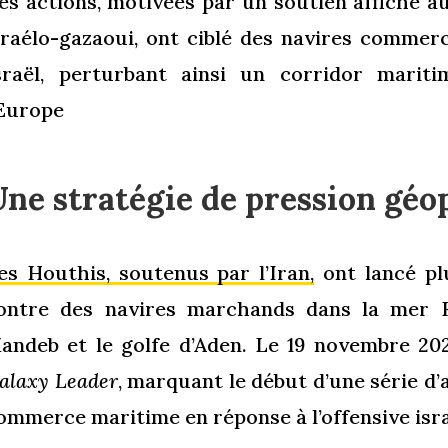
es actions, motivées par un soutien affiché au
sraélo-gazaoui, ont ciblé des navires commer
sraël, perturbant ainsi un corridor maritim
’Europe
ne stratégie de pression géo
es Houthis, soutenus par l’Iran,
ont lancé pl
ontre des navires marchands dans la mer R
andeb et le golfe d’Aden. Le 19 novembre 202
alaxy Leader
, marquant le début d’une série d’
ommerce maritime en réponse à l’offensive isra