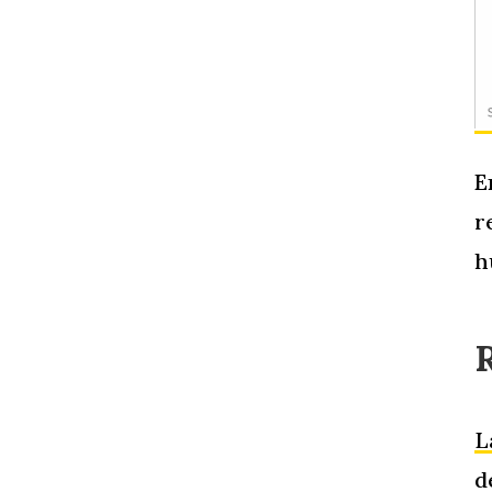
E
r
h
L
d