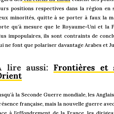
eurs positions respectives dans la région en s
eux minorités, quitte à se porter à faux la 
orte qu’à mesure que le Royaume-Uni et la F
lus impopulaires, ils sont contraints de concl
ui ne font que polariser davantage Arabes et J
A lire aussi:
Frontières et
Orient
usqu’à la Seconde Guerre mondiale, les Anglai
résence française, mais la nouvelle guerre ave
ace à l’effondrement de la France, les dirige