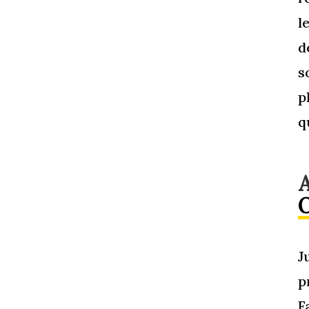
l
d
s
p
q
J
p
F