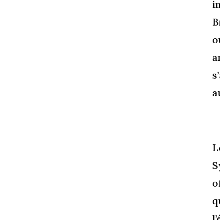
i
B
o
a
s
a
L
S
o
q
l