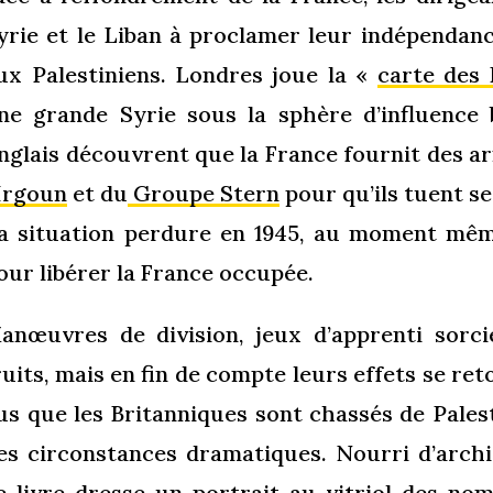
yrie et le Liban à proclamer leur indépendanc
ux Palestiniens. Londres joue la «
carte des
ne grande Syrie sous la sphère d’influence b
nglais découvrent que la France fournit des ar
Irgoun
et du
Groupe Stern
pour qu’ils tuent se
a situation perdure en 1945, au moment mêm
our libérer la France occupée.
anœuvres de division, jeux d’apprenti sorci
ruits, mais en fin de compte leurs effets se re
us que les Britanniques sont chassés de Pale
es circonstances dramatiques. Nourri d’archi
e livre dresse un portrait au vitriol des no