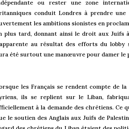
ndépendante ou rester une zone internatio
ritanniques conduit Londres à prendre une d
uvertement les ambitions sionistes en procla
n plus tard, donnant ainsi le droit aux Juifs 
’apparente au résultat des efforts du lobby
ura été surtout une manœuvre pour damer le p
orsque les Français se rendent compte de la 
yriens, ils se replient sur le Liban, fabri
fficiellement à la demande des chrétiens. Ce q
ue le soutien des Anglais aux Juifs de Palestin
’égard des
chrétiens du Liban
étaient des poli