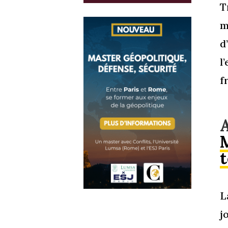
T
m
d
l
f
t
L
j