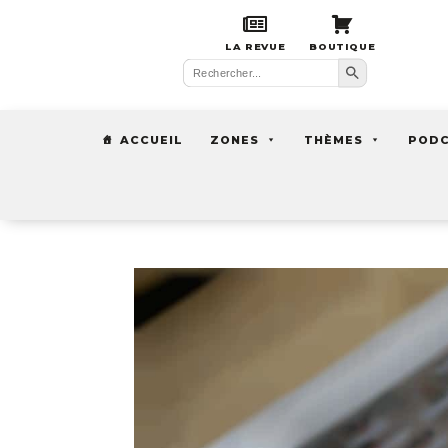
LA REVUE
BOUTIQUE
Search Button
Search
for:
ACCUEIL
ZONES
THÈMES
POD