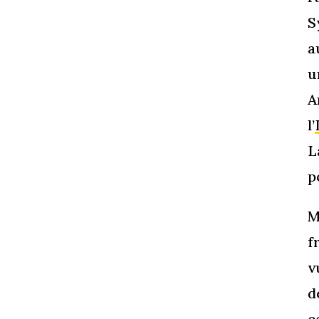
S
a
u
A
l’
L
p
M
f
v
d
c