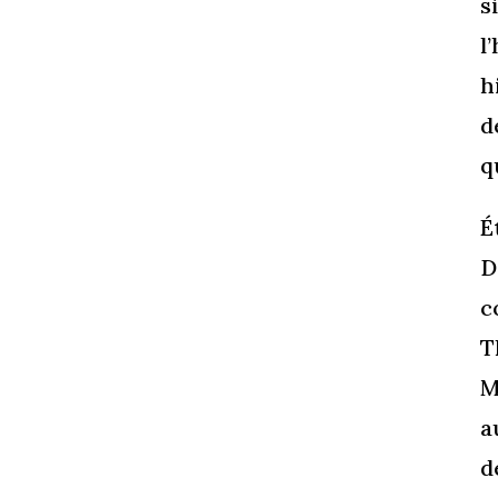
s
l
h
d
q
É
D
c
T
M
a
d