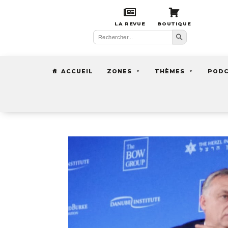
LA REVUE
BOUTIQUE
Search Button
Search
for:
ACCUEIL
ZONES
THÈMES
POD