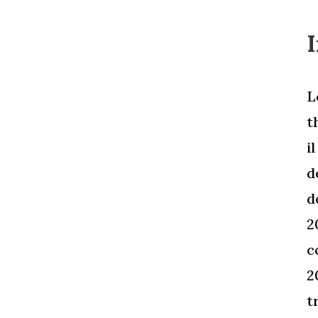
L
t
i
d
d
2
c
2
t