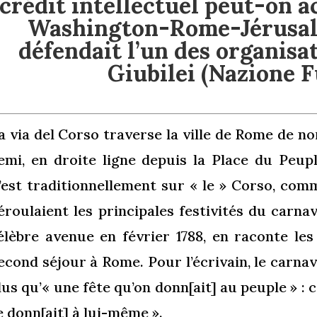
crédit intellectuel peut-on a
Washington-Rome-Jérusal
défendait l’un des organisa
Giubilei (Nazione F
a via del Corso traverse la ville de Rome de n
emi, en droite ligne depuis la Place du Peupl
’est traditionnellement sur « le » Corso, com
éroulaient les principales festivités du carnav
élèbre avenue en février 1788, en raconte le
econd séjour à Rome. Pour l’écrivain, le carnava
lus qu’« une fête qu’on donn[ait] au peuple » : c
e donn[ait] à lui-même ».