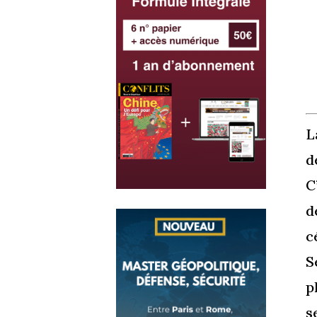
L
d
C
d
c
S
p
s