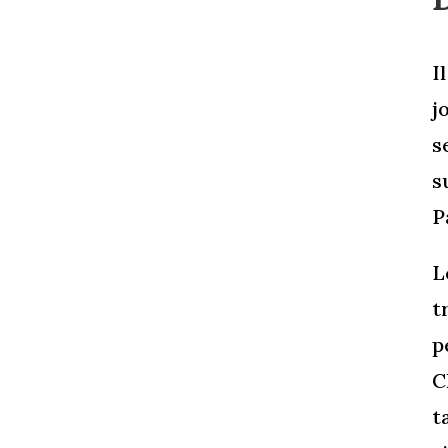
I
j
s
s
P
L
t
p
C
t