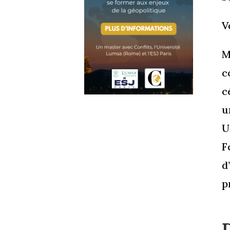
V
M
c
c
u
U
F
d
p
D