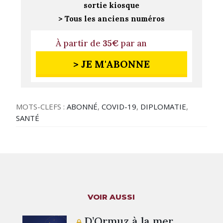
sortie kiosque
> Tous les anciens numéros
À partir de
35€
par an
> JE M'ABONNE
MOTS-CLEFS :
ABONNÉ
,
COVID-19
,
DIPLOMATIE
,
SANTÉ
VOIR AUSSI
D’Ormuz à la mer