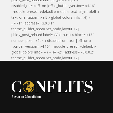
disabled_on= »off|on|off » _builder_version= »4.16″
_module_preset= »default » module_text_align= »left »
text_orientation= »left » global_colors_info= »{} »
_i= »1″ _address= »3.0.0.1″
theme_builder_area= »et_body_layout » /]
[jblog_post_related label= »Voir aussi » block= »13″
number_post= »6px » disabled_on= »on|off|on »
_builder_version= »4.16″ _module_preset= »default »
global_colors_info= »{} » _i= »2″ _address= »3.0.0.2″
theme_builder_area= »et_body_layout » /]