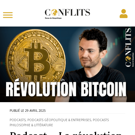
29 AVRIL 2025
PODCASTS
,
PODCASTS GÉOPOLITIQUE & ENTREPRISES
,
PODCASTS
PHILOSOPHIE & LITTÉRATURE