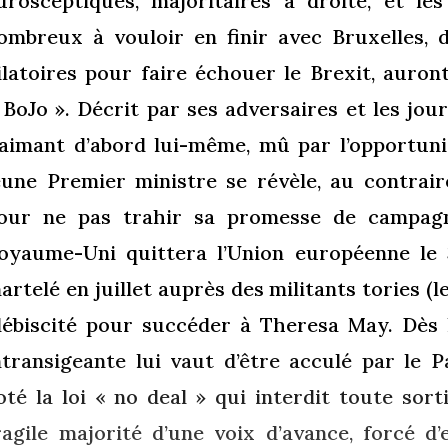
urosceptiques, majoritaires à droite, et le
ombreux à vouloir en finir avec Bruxelles,
ilatoires pour faire échouer le Brexit, auro
 BoJo ». Décrit par ses adversaires et les jou
’aimant d’abord lui-même, mû par l’opportuni
eune Premier ministre se révèle, au contrai
our ne pas trahir sa promesse de campagne
oyaume-Uni quittera l’Union européenne le 3
artelé en juillet auprès des militants tories (l
lébiscité pour succéder à Theresa May. Dès 
ntransigeante lui vaut d’être acculé par le 
oté la loi « no deal » qui interdit toute sort
ragile majorité d’une voix d’avance, forcé d