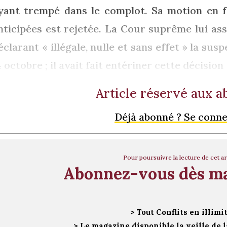
yant trempé dans le complot. Sa motion en fa
nticipées est rejetée. La Cour suprême lui ass
éclarant « illégale, nulle et sans effet » la su
4 octobre ; il avait fait entériner cette décision
Article réservé aux 
Déjà abonné ? Se conn
Pour poursuivre la lecture de cet ar
Abonnez-vous dès m
> Tout Conflits en illimi
> Le magazine disponible la veille de l