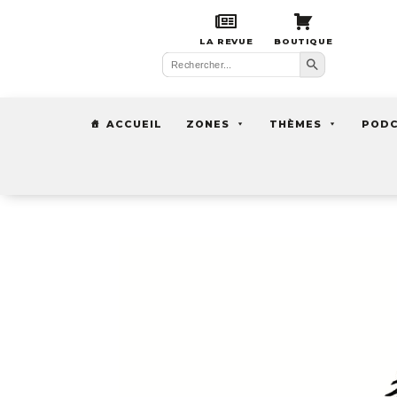
LA REVUE
BOUTIQUE
Search Button
Search
for:
ACCUEIL
ZONES
THÈMES
POD