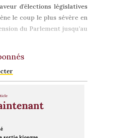
veur d’élections législatives
ène le coup le plus sévère en
spension du Parlement jusqu’au
abonnés
ecter
ticle
aintenant
té
a sortie kiosque