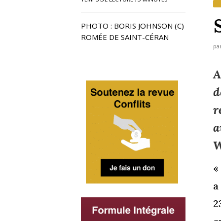
PHOTO : BORIS JOHNSON (C)
ROMÉE DE SAINT-CÉRAN
pa
A
d
r
a
W
«
a
2