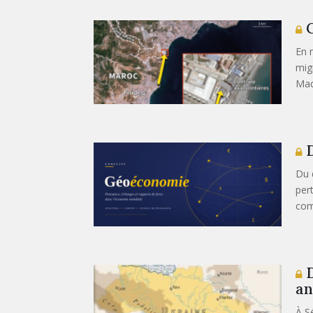
C
En 
mig
Mad
D
Du 
per
com
D
an
À Sé