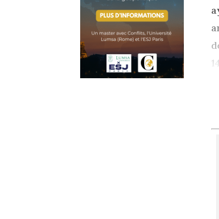
a
a
d
1