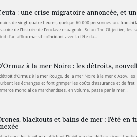
euta : une crise migratoire annoncée, et u
moins de vingt-quatre heures, quelque 60 000 personnes ont franchi la 
ratoire de l'histoire de l'enclave espagnole. Selon The Objective, les
rid d'un afflux massif coïncidant avec la fête du...
’Ormuz à la mer Noire : les détroits, nouvell
détroit d'Ormuz à la mer Rouge, de la mer Noire à la mer d'Azov, les
turbent les échanges et font grimper les coûts d'assurance et de fret. 
merce mondial de marchandises, en volume, passe par la mer,...
rones, blackouts et bains de mer : l’été en 
nexée
bastopol, les habitants affichent l'habitude des déflagrations, tandis q