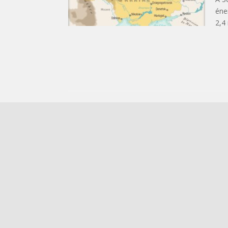
éne
2,4 