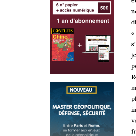
e
n
d
«
s
j
p
R
m
p
i
v
f