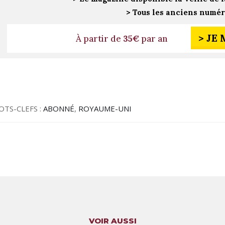
> Tous les anciens numé
> JE
À partir de
35€
par an
OTS-CLEFS :
ABONNÉ
,
ROYAUME-UNI
VOIR AUSSI