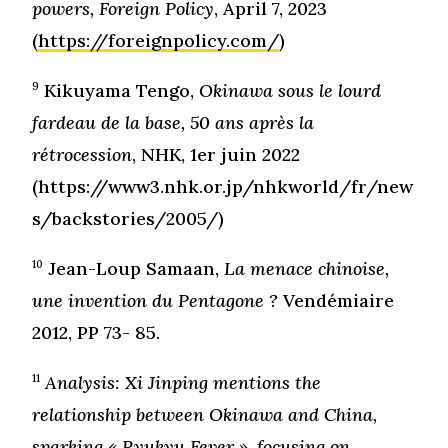
powers, Foreign Policy
, April 7, 2023
(
https://foreignpolicy.com/
)
9
Kikuyama Tengo,
Okinawa sous le lourd
fardeau de la base, 50 ans après la
rétrocession
, NHK, 1er juin 2022
(https://www3.nhk.or.jp/nhkworld/fr/new
s/backstories/2005/)
10
Jean-Loup Samaan,
La menace chinoise,
une invention du Pentagone ?
Vendémiaire
2012, PP 73- 85.
11
Analysis: Xi Jinping mentions the
relationship between Okinawa and China,
sparking « Ryukyu Fever », focusing on