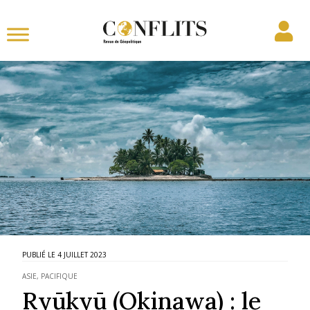
4 JUILLET 2023
ASIE
,
PACIFIQUE
Ryūkyū (Okinawa) : le