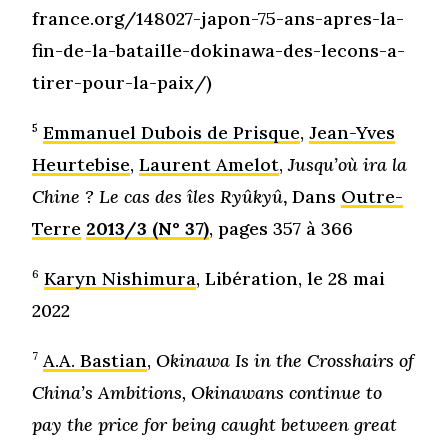
france.org/148027-japon-75-ans-apres-la-
fin-de-la-bataille-dokinawa-des-lecons-a-
tirer-pour-la-paix/)
5
Emmanuel Dubois de Prisque
,
Jean-Yves
Heurtebise
,
Laurent Amelot
,
Jusqu’où ira la
Chine ? Le cas des îles Ryûkyû
,
Dans
Outre-
Terre
2013/3 (N° 37)
, pages 357 à 366
6
Karyn Nishimura
, Libération, le 28 mai
2022
7
A.A. Bastian
,
Okinawa Is in the Crosshairs of
China’s Ambitions, Okinawans continue to
pay the price for being caught between great