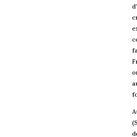
d
c
e
c
f
F
o
a
f
A
(
d