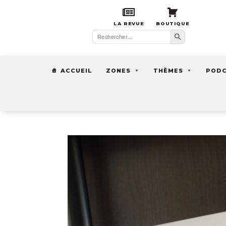
LA REVUE
BOUTIQUE
Search Button
Search
for:
ACCUEIL
ZONES
THÈMES
POD