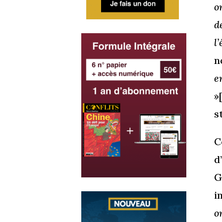
o
d
l
n
e
»
s
C
d
G
i
o