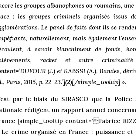
ncore les groupes albanophones ou roumains, une
lace : les groupes criminels organisés issus d
gglomérations. Le panel de faits dont ils se renden
tupéfiants, naturellement, mais également l’ense
écoulent, à savoir blanchiment de fonds, homi
nlèvements, racket et autre criminalité i
ontent=’DUFOUR (J.) et KABSSI (A.), Bandes, déri
d., Paris, 2015, p. 22-23.’]
(2)
[/simple_tooltip]
».
’est par le biais du SIRASCO que la Police 
ationale rédigent un rapport annuel concernan
rance [simple_tooltip content=’Fabrice R
 Le crime organisé en France : puissance et 