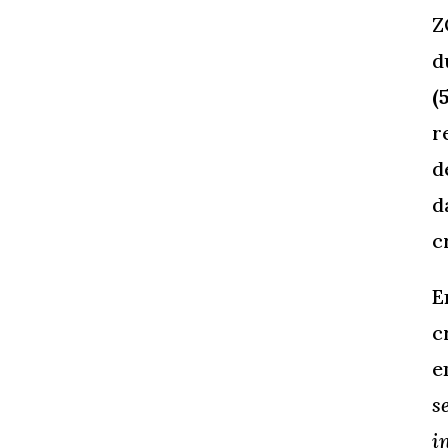
Z
d
(
r
d
d
c
E
c
e
s
i