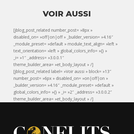
VOIR AUSSI
[jblog_post_related number_post= »8px »
disabled_on= »off|on|off » _builder_version= »4.16″
_module_preset= »default » module_text_align= »left »
text_orientation= »left » global_colors_info= »{} »
_i= »1″ _address= »3.0.0.1″
theme_builder_area= »et_body_layout » /]
[jblog_post_related label= »Voir aussi » block= »13″
number_post= »6px » disabled_on= »on|off|on »
_builder_version= »4.16″ _module_preset= »default »
global_colors_info= »{} » _i= »2″ _address= »3.0.0.2″
theme_builder_area= »et_body_layout » /]