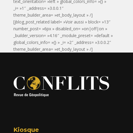
text_orientation= »left » global_colors_info= »{} »
_i= »1″ _address= »3.0.0.1″
theme_builder_area= »et_body_layout » /]
[jblog_post_related label= »Voir aussi » block= »13″
number_post= »6px » disabled_on= »on|off|on »
_builder_version= »4.16″ _module_preset= »default »
global_colors_info= »{} » _i= »2″ _address= »3.0.0.2″
theme_builder_area= »et_body_layout » /]
Kiosque