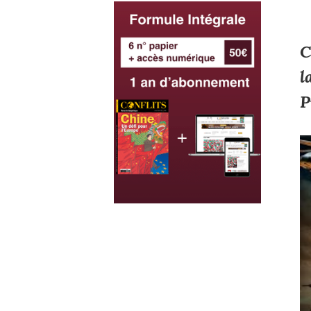
C
l
P