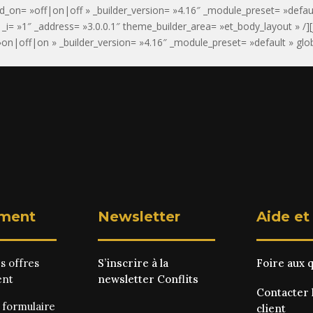
d_on= »off|on|off » _builder_version= »4.16″ _module_preset= »defaul
 » _i= »1″ _address= »3.0.0.1″ theme_builder_area= »et_body_layout » /][
n|off|on » _builder_version= »4.16″ _module_preset= »default » global
ment
Newsletter
Aide et
es
offres
S’inscrire à la
Foire aux 
ent
newsletter Conflits
Contacter 
e
formulaire
client