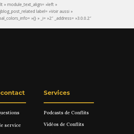
t » module_text_align= »left »
jblog_post_related label= »Voir aussi »
_colors_info= »{} » _i= »2″ _address= »3.0.0.2″
 contact
Services
questions
Podcasts de Conflits
Vidéos de Conflits
le service