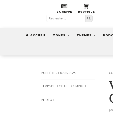
LA REVUE
BOUTIQUE
Search Button
Search
for:
ACCUEIL
ZONES
THÈMES
POD
21 MARS 2025
CO
TEMPS DE LECTURE :
< 1
MINUTE
PHOTO :
pa