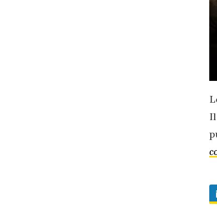
L
I
p
c