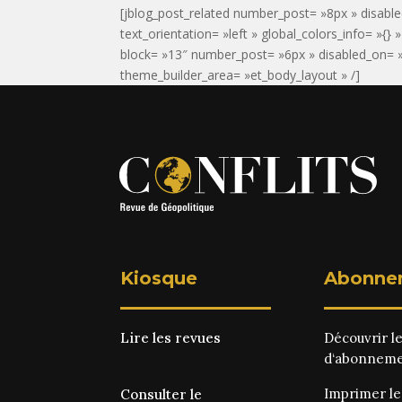
[jblog_post_related number_post= »8px » disable
text_orientation= »left » global_colors_info= »{}
block= »13″ number_post= »6px » disabled_on= »o
theme_builder_area= »et_body_layout » /]
Kiosque
Abonne
Lire les revues
Découvrir l
d‘abonnem
Imprimer l
Consulter le