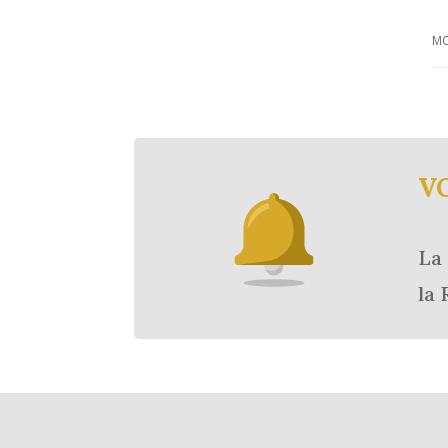
MO
V
La 
la 