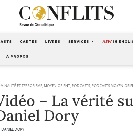
CASTS
CARTES
LIVRES
SERVICES
NEW
IN ENGLI
À PROPOS
IMINALITÉ ET TERRORISME
,
MOYEN-ORIENT
,
PODCASTS
,
PODCASTS MOYEN-ORIE
Vidéo – La vérité s
Daniel Dory
DANIEL DORY
r