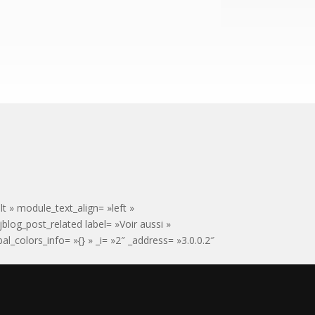
t » module_text_align= »left »
jblog_post_related label= »Voir aussi »
_colors_info= »{} » _i= »2″ _address= »3.0.0.2″