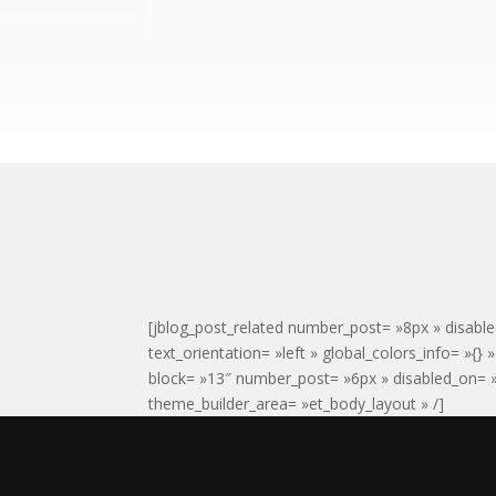
[jblog_post_related number_post= »8px » disable
text_orientation= »left » global_colors_info= »{}
block= »13″ number_post= »6px » disabled_on= »o
theme_builder_area= »et_body_layout » /]