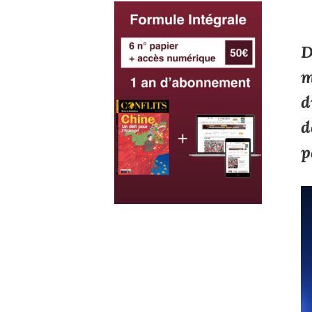
D
m
d
d
p