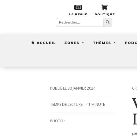
LA REVUE
BOUTIQUE
Search Button
Search
for:
ACCUEIL
ZONES
THÈMES
POD
30 JANVIER 2024
CR
TEMPS DE LECTURE :
< 1
MINUTE
PHOTO :
pa