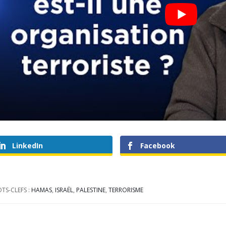
LinkedIn
Facebook
TS-CLEFS :
HAMAS
,
ISRAËL
,
PALESTINE
,
TERRORISME