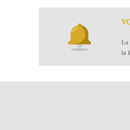
V
La 
la 