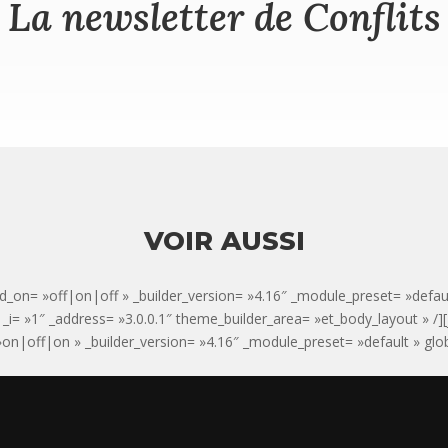
La newsletter de Conflits
VOIR AUSSI
d_on= »off|on|off » _builder_version= »4.16″ _module_preset= »defaul
 » _i= »1″ _address= »3.0.0.1″ theme_builder_area= »et_body_layout » /][
n|off|on » _builder_version= »4.16″ _module_preset= »default » global