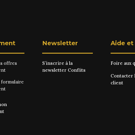
ment
Newsletter
Aide et
es
offres
S’inscrire à la
Foire aux 
ent
newsletter Conflits
Contacter 
e
formulaire
client
ent
mon
nt