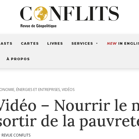
CASTS
CARTES
LIVRES
SERVICES
NEW
IN ENGLI
À PROPOS
ONOMIE, ÉNERGIES ET ENTREPRISES
,
VIDÉOS
Vidéo – Nourrir le
sortir de la pauvret
REVUE CONFLITS
r