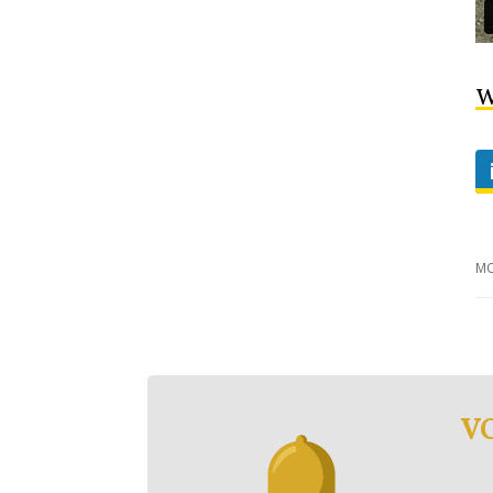
W
MO
V