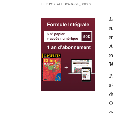
DE REPORTAGE : 00946795_000009.
L
n
m
A
r
W
P
s
d
O
g