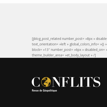
[jblog_post_related number_post= »8px » disable
text_orientation= »left » global_colors_info= »{}
block= »13″ number_post= »6px » disabled_on= »o
theme_builder_area= »et_body_layout » /]