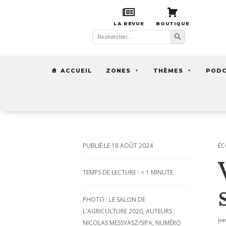
LA REVUE
BOUTIQUE
Search Button
Search
for:
ACCUEIL
ZONES
THÈMES
POD
18 AOÛT 2024
ÉC
TEMPS DE LECTURE :
< 1
MINUTE
PHOTO : LE SALON DE
L'AGRICULTURE 2020, AUTEURS :
pa
NICOLAS MESSYASZ/SIPA, NUMÉRO