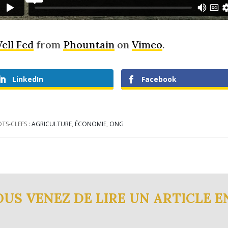
ell Fed
from
Phountain
on
Vimeo
.
LinkedIn
Facebook
TS-CLEFS :
AGRICULTURE
,
ÉCONOMIE
,
ONG
OUS VENEZ DE LIRE UN ARTICLE E