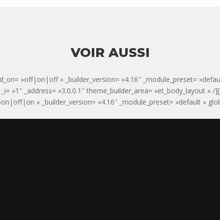
VOIR AUSSI
d_on= »off|on|off » _builder_version= »4.16″ _module_preset= »defaul
 » _i= »1″ _address= »3.0.0.1″ theme_builder_area= »et_body_layout » /][
n|off|on » _builder_version= »4.16″ _module_preset= »default » global