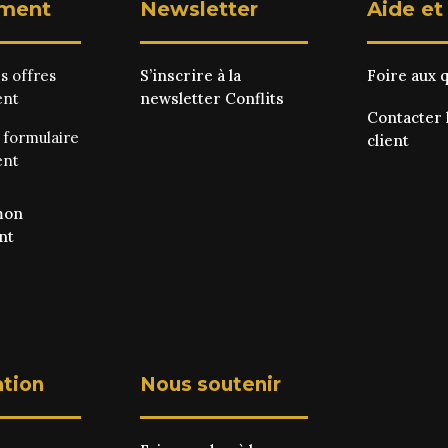
ment
Newsletter
Aide et
es
offres
S’inscrire à la
Foire aux 
ent
newsletter Conflits
Contacter 
e
formulaire
client
ent
mon
nt
ation
Nous soutenir