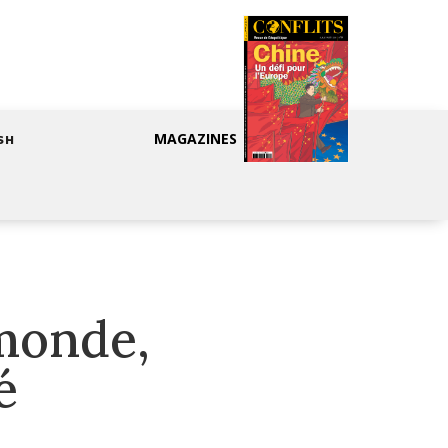
MAGAZINES
SH
 monde,
é