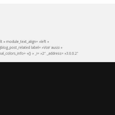
t » module_text_align= »left »
jblog_post_related label= »Voir aussi »
_colors_info= »{} » _i= »2″ _address= »3.0.0.2″