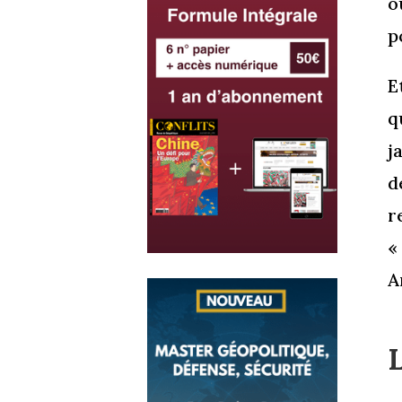
o
p
E
q
j
d
r
A
L