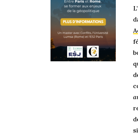
L
d
A
f
b
q
d
c
a
r
d
s