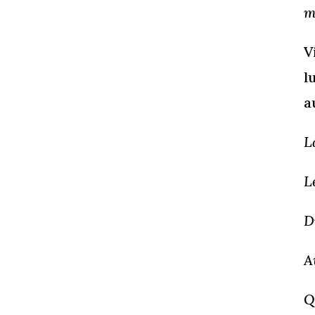
m
V
l
a
L
L
D
A
Q