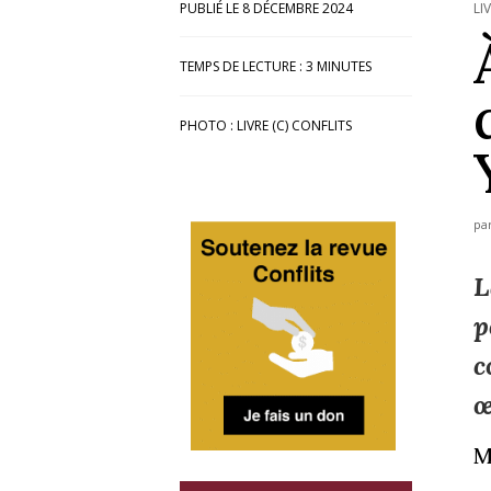
8 DÉCEMBRE 2024
LI
TEMPS DE LECTURE :
3
MINUTES
PHOTO : LIVRE (C) CONFLITS
pa
L
p
c
œ
M