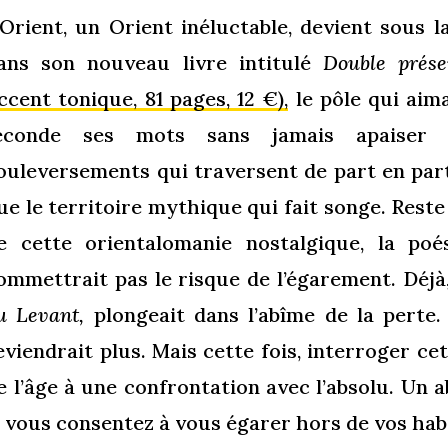
’Orient, un Orient inéluctable, devient sous 
ans son nouveau livre intitulé
Double prése
ccent tonique, 81 pages, 12 €),
le pôle qui aima
éconde ses mots sans jamais apaiser
ouleversements qui traversent de part en part 
ue le territoire mythique qui fait songe. Reste 
e cette orientalomanie nostalgique, la po
ommettrait pas le risque de l’égarement. Déjà,
u Levant,
plongeait dans l’abîme de la perte
eviendrait plus. Mais cette fois, interroger c
e l’âge à une confrontation avec l’absolu. Un 
i vous consentez à vous égarer hors de vos hab