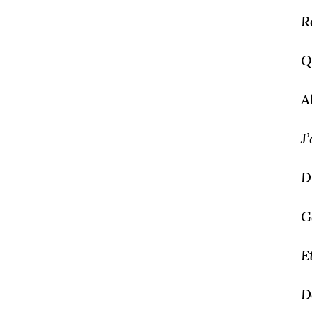
R
Q
A
J
D
G
E
D