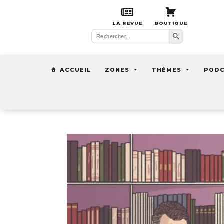
LA REVUE
BOUTIQUE
Search Button
Search
for:
ACCUEIL
ZONES
THÈMES
POD