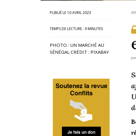
10 AVRIL 2023
AF
TEMPS DE LECTURE :
9
MINUTES
PHOTO : UN MARCHÉ AU
SÉNÉGAL CRÉDIT : PIXABAY
pa
S
a
U
d
B
r