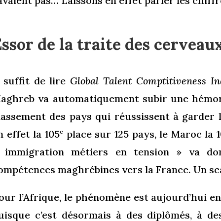
avaient pas… Laissons en effet parler les chiffr
ssor de la traite des cerveau
l suffit de lire
Global Talent Comptitiveness In
aghreb va automatiquement subir une hémorra
lassement des pays qui réussissent à garder l
n effet la 105
place sur 125 pays, le Maroc la 
e
 immigration métiers en tension » va do
ompétences maghrébines vers la France. Un sca
our l’Afrique, le phénomène est aujourd’hui en
uisque c’est désormais à des diplômés, à de