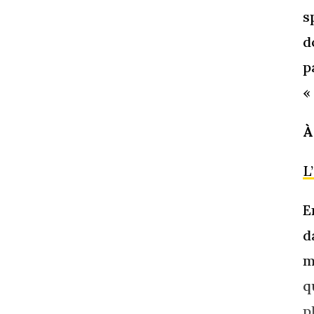
s
d
p
«
À
L
E
d
m
q
p