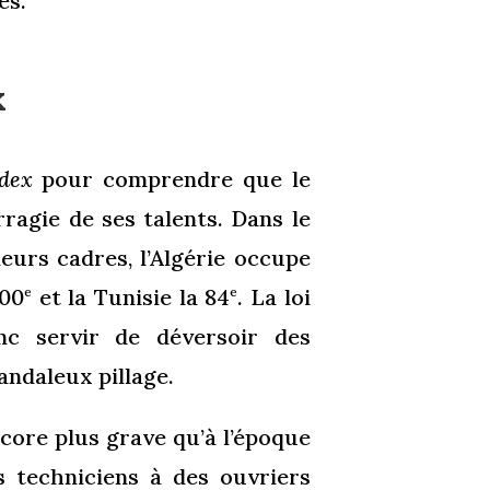
es.
x
dex
pour comprendre que le
gie de ses talents. Dans le
eurs cadres, l’Algérie occupe
100
et la Tunisie la 84
. La loi
e
e
nc servir de déversoir des
ndaleux pillage.
core plus grave qu’à l’époque
s techniciens à des ouvriers