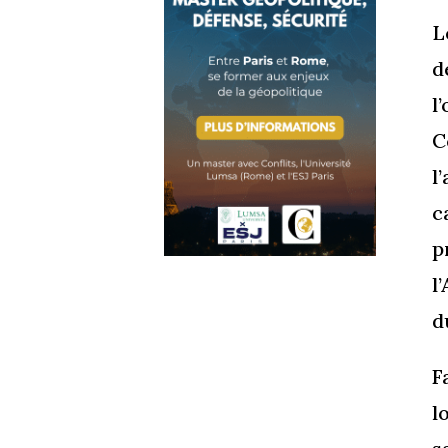
L
d
l
C
l
c
p
l
d
F
l