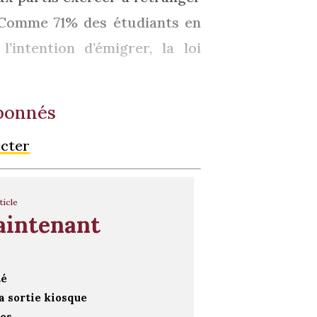
. Comme 71% des étudiants en
intention d’émigrer, la loi
abonnés
ecter
ticle
aintenant
té
a sortie kiosque
ros