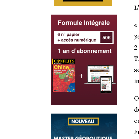
L
p
2
T
s
i
O
d
c
F