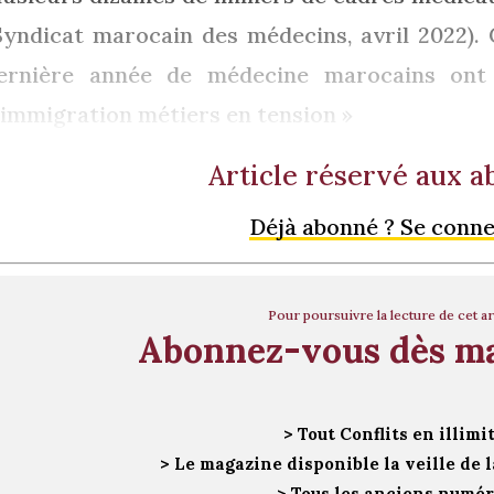
Syndicat marocain des médecins, avril 2022)
ernière année de médecine marocains ont l’
 immigration métiers en tension »
Article réservé aux 
Déjà abonné ? Se conn
Pour poursuivre la lecture de cet ar
Abonnez-vous dès m
> Tout Conflits en illimi
> Le magazine disponible la veille de l
> Tous les anciens numé