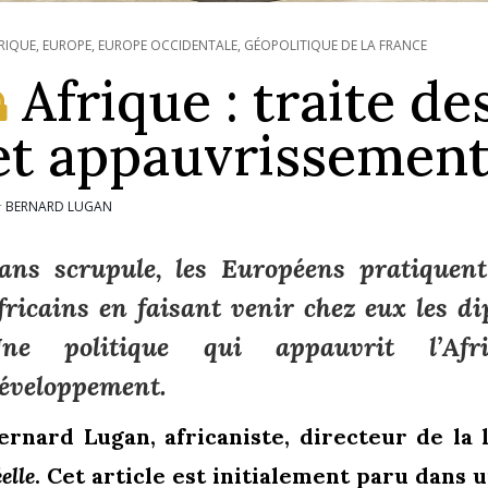
RIQUE
,
EUROPE
,
EUROPE OCCIDENTALE
,
GÉOPOLITIQUE DE LA FRANCE
Afrique : traite d
et appauvrissement
BERNARD LUGAN
r
ans scrupule, les Européens pratiquent
fricains en faisant venir chez eux les d
ne politique qui appauvrit l’Af
éveloppement.
ernard Lugan, africaniste, directeur de la
éelle
.
Cet article est initialement paru dans