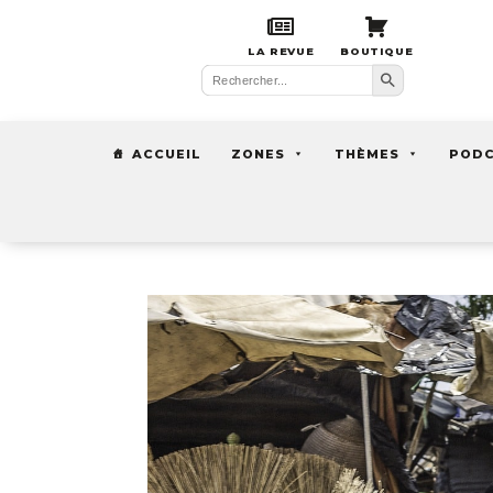
LA REVUE
BOUTIQUE
Search Button
Search
for:
ACCUEIL
ZONES
THÈMES
POD