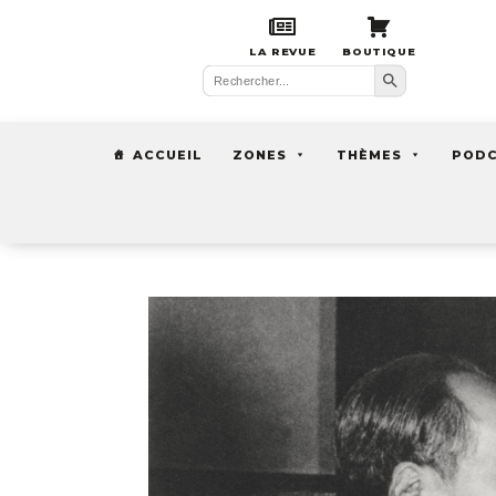
LA REVUE
BOUTIQUE
Search Button
Search
for:
ACCUEIL
ZONES
THÈMES
POD