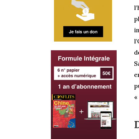
l
p
i
l
d
S
e
p
«
D