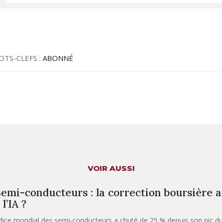
OTS-CLEFS :
ABONNÉ
VOIR AUSSI
emi-conducteurs : la correction boursière a
 l’IA ?
ndice mondial des semi-conducteurs a chuté de 25 % depuis son pic du