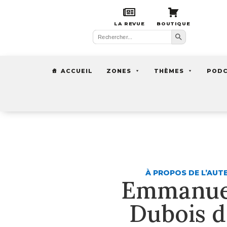
LA REVUE
BOUTIQUE
Search Button
Search
for:
ACCUEIL
ZONES
THÈMES
POD
À PROPOS DE L’AUT
Emmanue
Dubois d