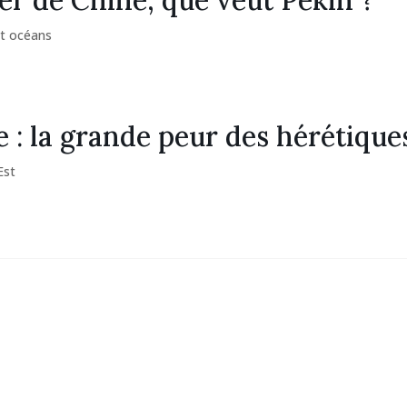
r de Chine, que veut Pékin ?
t océans
 : la grande peur des hérétique
Est