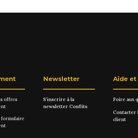
ment
Newsletter
Aide et
es
offres
S’inscrire à la
Foire aux 
ent
newsletter Conflits
Contacter 
e
formulaire
client
ent