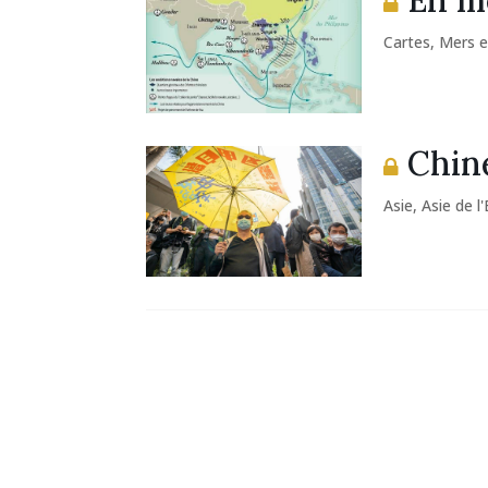
En me
Cartes
,
Mers e
Chine
Asie
,
Asie de l'