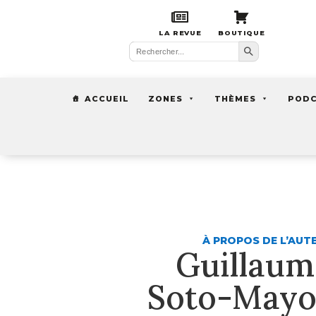
LA REVUE
BOUTIQUE
Search Button
Search
for:
ACCUEIL
ZONES
THÈMES
POD
À PROPOS DE L’AUT
Guillaum
Soto-Mayo