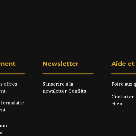
ment
Newsletter
Aide et
es
offres
S’inscrire à la
Foire aux 
ent
newsletter Conflits
Contacter 
e
formulaire
client
ent
mon
nt