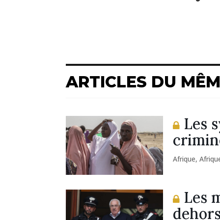
ARTICLES DU MÊ
Les s
crimin
Afrique
,
Afriqu
Les m
dehors