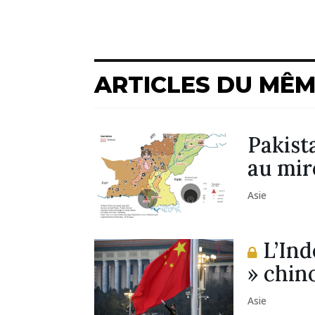
ARTICLES DU MÊ
Pakist
au mir
Asie
L’Ind
» chin
Asie