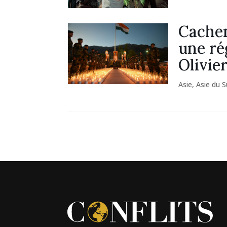
Cachem
une ré
Olivie
Asie
,
Asie du 