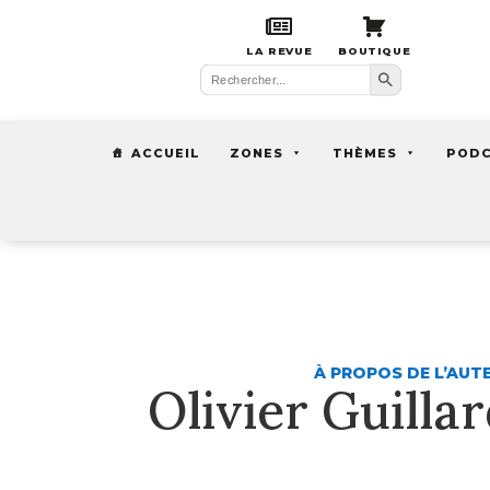
LA REVUE
BOUTIQUE
Search Button
Search
for:
ACCUEIL
ZONES
THÈMES
POD
À PROPOS DE L’AUT
Olivier Guilla