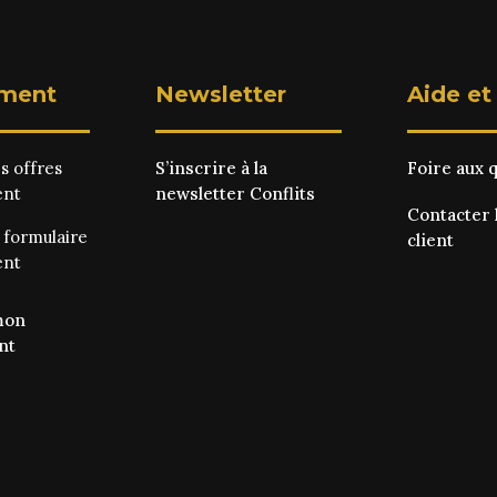
ment
Newsletter
Aide et
es
offres
S’inscrire à la
Foire aux 
ent
newsletter Conflits
Contacter 
e
formulaire
client
ent
mon
nt