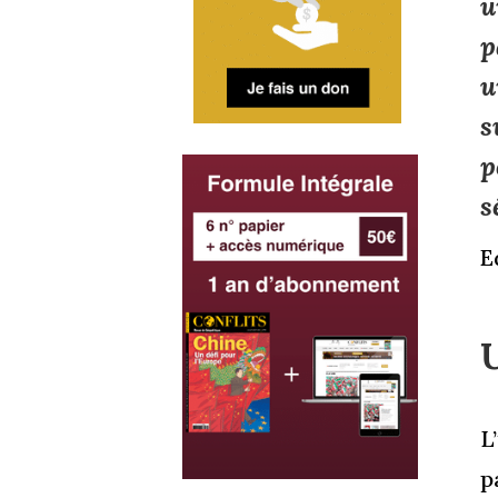
u
p
u
s
p
s
E
L
p