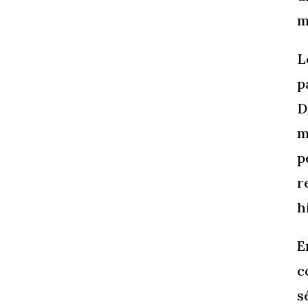
m
L
p
D
m
p
r
h
E
c
s