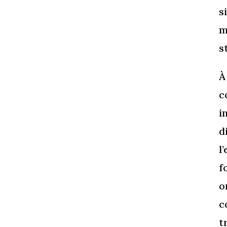
s
m
s
À
c
i
d
l
f
o
c
t