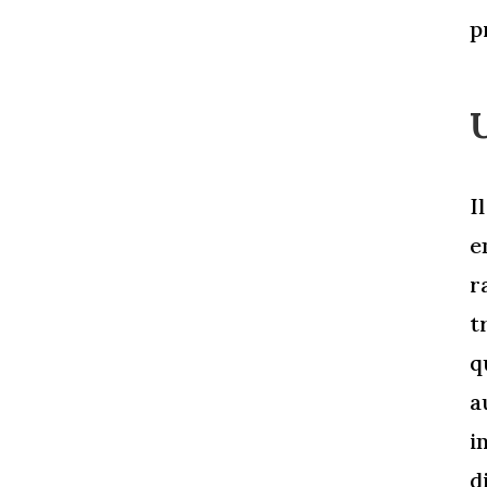
p
I
e
r
t
q
a
i
d