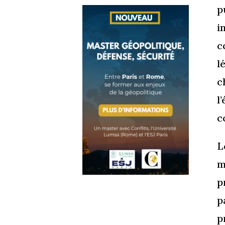
p
i
c
l
c
l
c
L
m
p
p
p