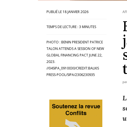
18 JANVIER 2026
AF
TEMPS DE LECTURE :
3
MINUTES
PHOTO : BENIN PRESIDENT PATRICE
TALON ATTENDS A SESSION OF NEW
GLOBAL FINANCING PACT JUNE 22,
2023.
//04SIPA_0910030/CREDIT:BALKIS
PRESS-POOL/SIPA/2306230935
pa
L
s
u