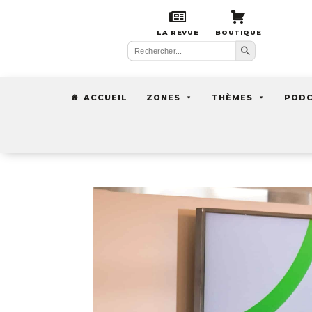
LA REVUE
BOUTIQUE
Search Button
Search
for:
ACCUEIL
ZONES
THÈMES
POD