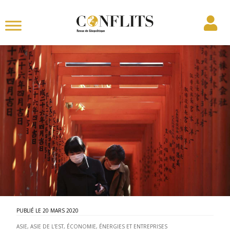
20 MARS 2020
ASIE
,
ASIE DE L'EST
,
ÉCONOMIE, ÉNERGIES ET ENTREPRISES