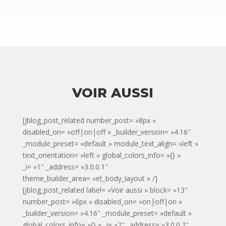
VOIR AUSSI
[jblog_post_related number_post= »8px »
disabled_on= »off|on|off » _builder_version= »4.16″
_module_preset= »default » module_text_align= »left »
text_orientation= »left » global_colors_info= »{} »
_i= »1″ _address= »3.0.0.1″
theme_builder_area= »et_body_layout » /]
[jblog_post_related label= »Voir aussi » block= »13″
number_post= »6px » disabled_on= »on|off|on »
_builder_version= »4.16″ _module_preset= »default »
global_colors_info= »{} » _i= »2″ _address= »3.0.0.2″