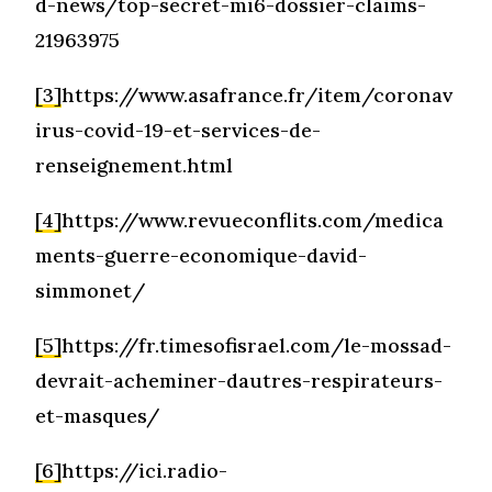
d-news/top-secret-mi6-dossier-claims-
21963975
[3]
https://www.asafrance.fr/item/coronav
irus-covid-19-et-services-de-
renseignement.html
[4]
https://www.revueconflits.com/medica
ments-guerre-economique-david-
simmonet/
[5]
https://fr.timesofisrael.com/le-mossad-
devrait-acheminer-dautres-respirateurs-
et-masques/
[6]
https://ici.radio-