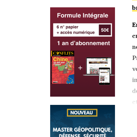
b
E
e
n
P
v
i
d
e