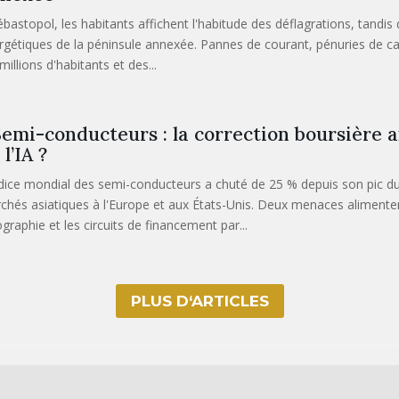
bastopol, les habitants affichent l'habitude des déflagrations, tandis q
rgétiques de la péninsule annexée. Pannes de courant, pénuries de carb
millions d'habitants et des...
emi-conducteurs : la correction boursière a
 l’IA ?
ndice mondial des semi-conducteurs a chuté de 25 % depuis son pic du
chés asiatiques à l'Europe et aux États-Unis. Deux menaces alimentent
ographie et les circuits de financement par...
PLUS D‘ARTICLES