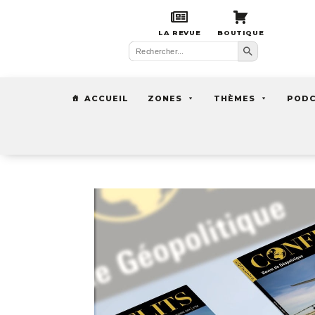
LA REVUE
BOUTIQUE
Search Button
Search
for:
ACCUEIL
ZONES
THÈMES
POD