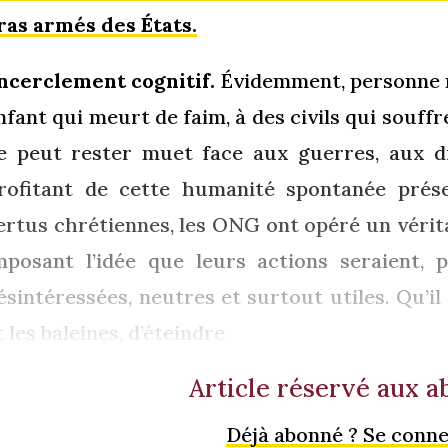
ras armés des États.
ncerclement cognitif.
Évidemment, personne n
nfant qui meurt de faim, à des civils qui souf
e peut rester muet face aux guerres, aux dr
rofitant de cette humanité spontanée prés
ertus chrétiennes, les ONG ont opéré un vérit
mposant l’idée que leurs actions seraient, 
ésintéressées, neutres et surtout utiles. Qu’il
t les baleines, d’éteindre
Article réservé aux 
Déjà abonné ? Se conn