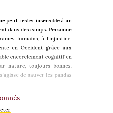
e peut rester insensible à un
frent dans des camps. Personne
ames humains, à l’injustice.
ente en Occident grâce aux
able encerclement cognitif en
par nature, toujours bonnes,
 s’agisse de sauver les pandas
abonnés
ecter