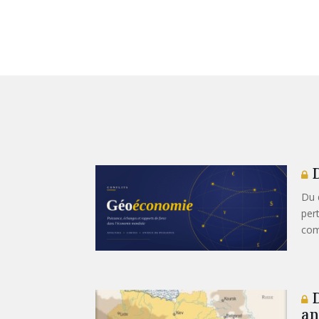
D
Du 
per
com
D
an