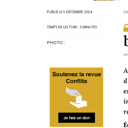
5 DÉCEMBRE 2024
AN
TEMPS DE LECTURE :
3
MINUTES
PHOTO :
pa
A
d
e
i
r
É