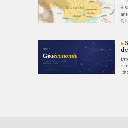
À Sé
éne
2,4 
S
de
L'i
mar
lith