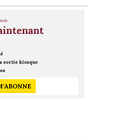
ticle
aintenant
té
a sortie kiosque
ros
 M'ABONNE