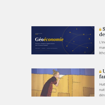
S
de
L'i
mar
lith
U
fa
Hui
nui
dén