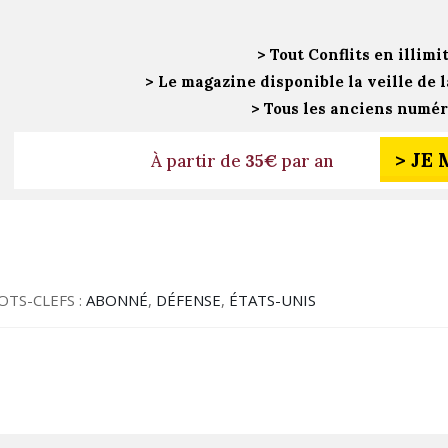
> Tout Conflits en illimi
> Le magazine disponible la veille de l
> Tous les anciens numé
> JE
À partir de
35€
par an
OTS-CLEFS :
ABONNÉ
,
DÉFENSE
,
ÉTATS-UNIS