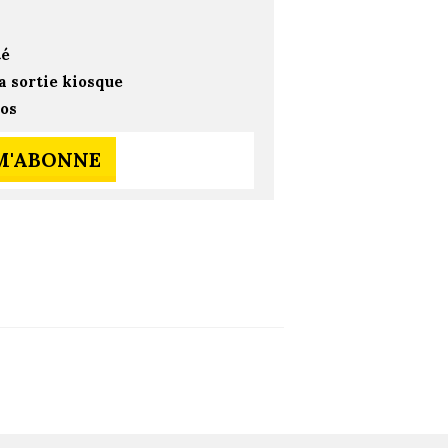
té
a sortie kiosque
ros
 M'ABONNE