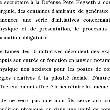
e secrétaire à la Défense Pete Hegseth a co
irginie, des centaines d’amiraux, de généraux
nnoncer une série d’initiatives concerna
hysique et de présentation, le processus 
ormation obligatoire.
ertaines des 10 initiatives découlent des e
epuis son entrée en fonction en janvier, nota
hysique non sexistes pour les postes de c
ègles relatives à la pilosité faciale. D’aut
ffectent ou ont affecté le secrétaire lui-même.
 Je ne veux pas que mon fils serve aux cô
ondition physique, ou dans une unité de co