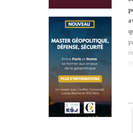
p
a
q
p
e
Q