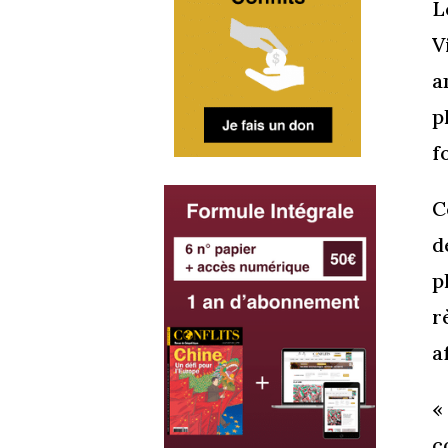
L
V
a
p
f
C
d
p
r
a
«
c