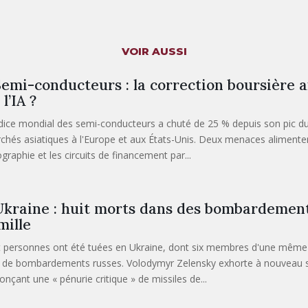
VOIR AUSSI
emi-conducteurs : la correction boursière a
 l’IA ?
ndice mondial des semi-conducteurs a chuté de 25 % depuis son pic du
chés asiatiques à l'Europe et aux États-Unis. Deux menaces alimentent
ographie et les circuits de financement par...
kraine : huit morts dans des bombardement
mille
t personnes ont été tuées en Ukraine, dont six membres d'une même f
t de bombardements russes. Volodymyr Zelensky exhorte à nouveau ses 
onçant une « pénurie critique » de missiles de...