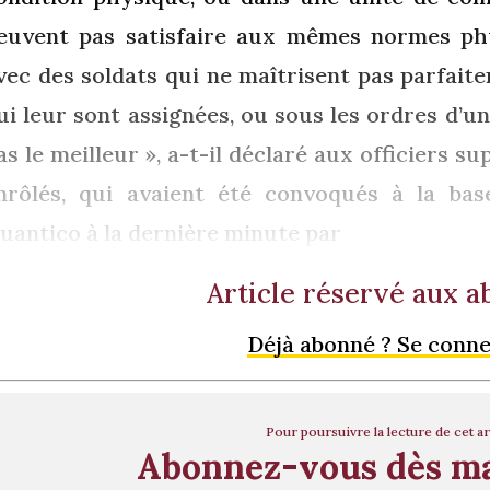
euvent pas satisfaire aux mêmes normes ph
vec des soldats qui ne maîtrisent pas parfait
ui leur sont assignées, ou sous les ordres d’un
as le meilleur », a-t-il déclaré aux officiers su
nrôlés, qui avaient été convoqués à la ba
uantico à la dernière minute par
Article réservé aux 
Déjà abonné ? Se conn
Pour poursuivre la lecture de cet ar
Abonnez-vous dès m