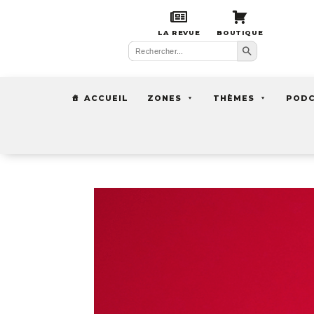
LA REVUE
BOUTIQUE
Search Button
Search
for:
ACCUEIL
ZONES
THÈMES
POD