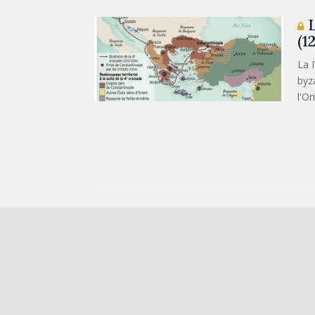
L
(1
La 
byz
l'Or